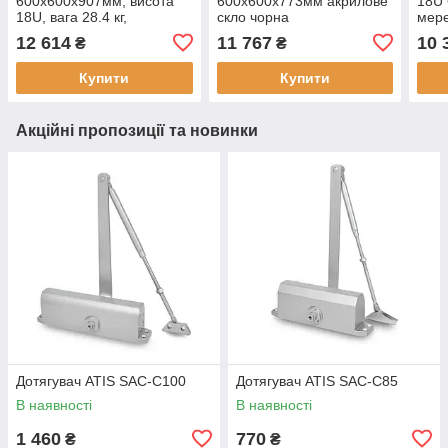
600x600x907мм, висота
600x600x773мм акрилове
18U 
18U, вага 28.4 кг,
скло чорна
мер
максимальне
(скло
12 614
11 767
10 
₴
₴
навантаження 70 кг
мак
нава
Купити
Купити
Акційні пропозиції та новинки
Дотягувач ATIS SAC-C100
Дотягувач ATIS SAC-C85
В наявності
В наявності
1 460
770
₴
₴