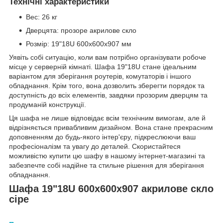
Технічні характеристики
Вес: 26 кг
Дверцята: прозоре акрилове скло
Розмір: 19"18U 600x600x907 мм
Уявіть собі ситуацію, коли вам потрібно організувати робоче
місце у серверній кімнаті. Шафа 19"18U стане ідеальним
варіантом для зберігання роутерів, комутаторів і іншого
обладнання. Крім того, вона дозволить зберегти порядок та
доступність до всіх елементів, завдяки прозорим дверцям та
продуманій конструкції.
Ця шафа не лише відповідає всім технічним вимогам, але й
відрізняється привабливим дизайном. Вона стане прекрасним
доповненням до будь-якого інтер'єру, підкреслюючи ваш
професіоналізм та увагу до деталей. Скористайтеся
можливістю купити цю шафу в нашому інтернет-магазині та
забезпечте собі надійне та стильне рішення для зберігання
обладнання.
Шафа 19"18U 600x600x907 акрилове скло
сіре