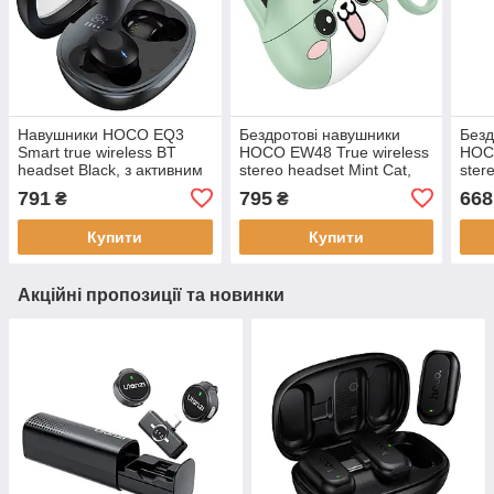
Навушники HOCO EQ3
Бездротові навушники
Безд
Smart true wireless BT
HOCO EW48 True wireless
HOCO
headset Black, з активним
stereo headset Mint Cat,
ster
шумоподавленням,
Bluetooth 5.3, до 4 годин
Blue
791
795
668
₴
₴
Bluetooth 5.3
роботи
робо
Купити
Купити
Акційні пропозиції та новинки