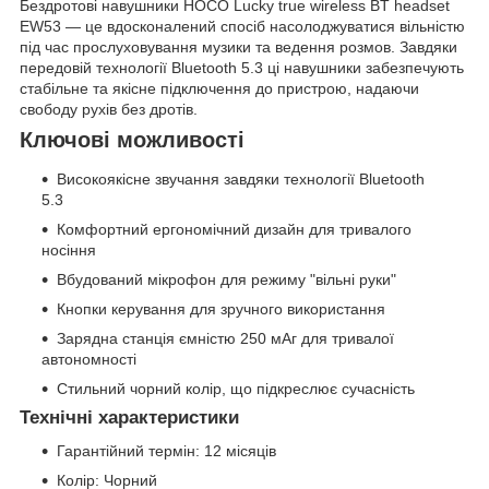
Бездротові навушники HOCO Lucky true wireless BT headset
EW53 — це вдосконалений спосіб насолоджуватися вільністю
під час прослуховування музики та ведення розмов. Завдяки
передовій технології Bluetooth 5.3 ці навушники забезпечують
стабільне та якісне підключення до пристрою, надаючи
свободу рухів без дротів.
Ключові можливості
Високоякісне звучання завдяки технології Bluetooth
5.3
Комфортний ергономічний дизайн для тривалого
носіння
Вбудований мікрофон для режиму "вільні руки"
Кнопки керування для зручного використання
Зарядна станція ємністю 250 мАг для тривалої
автономності
Стильний чорний колір, що підкреслює сучасність
Технічні характеристики
Гарантійний термін: 12 місяців
Колір: Чорний