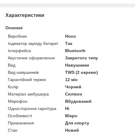
Характеристики
Основні
Виробник
Hoco
Індикатор заряду батареї
Так
Інтерфейси
Bluetooth
Акустичне оформлення
Закритого типу
Вид
Навушники
Вид навушників
TWS (2 окремо)
Гарантійний термін
12 міс
Колір
Чорний
Матеріал амбушюра
Силікон
Мікрофон
Вбудований
Одностороння гарнітура
Ні
Особливості
Мікро
Призначення
Для спорту
Стан
Новий