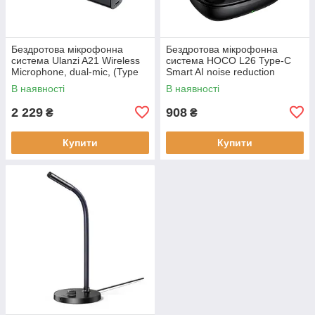
Бездротова мікрофонна
Бездротова мікрофонна
система Ulanzi A21 Wireless
система HOCO L26 Type-C
Microphone, dual-mic, (Type
Smart AI noise reduction
C) Black
wireless microphone Black
В наявності
В наявності
2 229
908
₴
₴
Купити
Купити