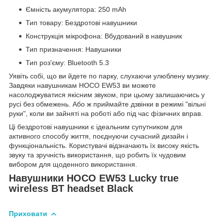
Ємність акумулятора: 250 mAh
Тип товару: Бездротові навушники
Конструкція мікрофона: Вбудований в навушник
Тип призначення: Навушники
Тип роз'єму: Bluetooth 5.3
Уявіть собі, що ви йдете по парку, слухаючи улюблену музику.
Завдяки навушникам HOCO EW53 ви можете
насолоджуватися якісним звуком, при цьому залишаючись у
русі без обмежень. Або ж приймайте дзвінки в режимі "вільні
руки", коли ви зайняті на роботі або під час фізичних вправ.
Ці бездротові навушники є ідеальним супутником для
активного способу життя, поєднуючи сучасний дизайн і
функціональність. Користувачі відзначають їх високу якість
звуку та зручність використання, що робить їх чудовим
вибором для щоденного використання.
Навушники HOCO EW53 Lucky true
wireless BT headset Black
Приховати