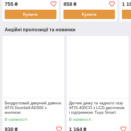
VSA-11P/M White, IP66, до
VSA-11P/M Black, IP66, до
VSA-
755
858
1 1
₴
₴
2000 користувачів
2000 користувачів
кори
Купити
Купити
Акційні пропозиції та новинки
Бездротовий дверний дзвінок
Датчик диму та чадного газу
ATIS Doorbell AD300 з
ATIS 400CO з LCD-дисплеєм
кнопкою
і підтримкою Tuya Smart
В наявності
В наявності
930
1 164
₴
₴