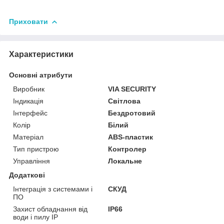
Приховати
Характеристики
Основні атрибути
Виробник
VIA SECURITY
Індикація
Світлова
Інтерфейс
Бездротовий
Колір
Білий
Матеріал
ABS-пластик
Тип пристрою
Контролер
Управління
Локальне
Додаткові
Інтеграція з системами і
СКУД
ПО
Захист обладнання від
IP66
води і пилу IP