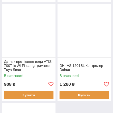
Датчик протікання води ATIS
700T із Wi-Fi та підтримкою
DHI-ASI1201BL Контролер
Tuya Smart
Dahua
В наявності
В наявності
908
1 260
₴
₴
Купити
Купити