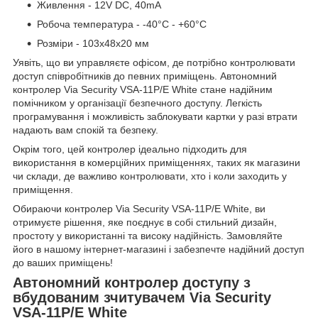
Живлення - 12V DC, 40mA
Робоча температура - -40°С - +60°С
Розміри - 103х48х20 мм
Уявіть, що ви управляєте офісом, де потрібно контролювати
доступ співробітників до певних приміщень. Автономний
контролер Via Security VSA-11P/E White стане надійним
помічником у організації безпечного доступу. Легкість
програмування і можливість заблокувати картки у разі втрати
надають вам спокій та безпеку.
Окрім того, цей контролер ідеально підходить для
використання в комерційних приміщеннях, таких як магазини
чи склади, де важливо контролювати, хто і коли заходить у
приміщення.
Обираючи контролер Via Security VSA-11P/E White, ви
отримуєте рішення, яке поєднує в собі стильний дизайн,
простоту у використанні та високу надійність. Замовляйте
його в нашому інтернет-магазині і забезпечте надійний доступ
до ваших приміщень!
Автономний контролер доступу з
вбудованим зчитувачем Via Security
VSA-11P/E White