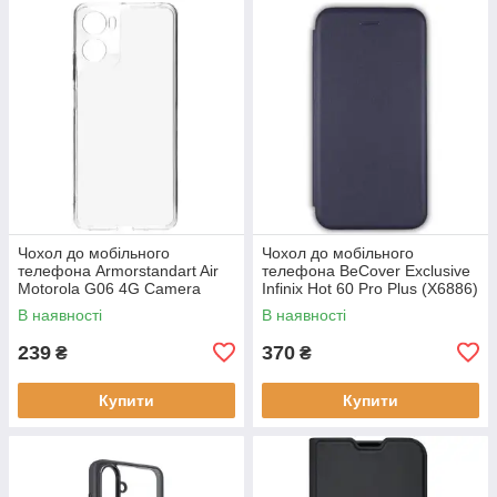
Чохол до мобільного
Чохол до мобільного
телефона Armorstandart Air
телефона BeCover Exclusive
Motorola G06 4G Camera
Infinix Hot 60 Pro Plus (X6886)
cover Clear (ARM89057)
Deep Blue (714717)
В наявності
В наявності
239
370
₴
₴
Купити
Купити