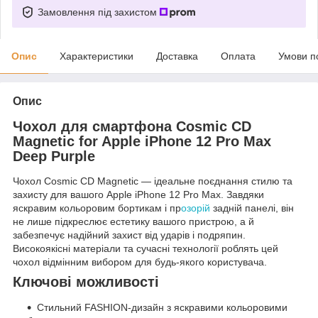
Замовлення під захистом
Опис
Характеристики
Доставка
Оплата
Умови п
Опис
Чохол для смартфона Cosmic CD
Magnetic for Apple iPhone 12 Pro Max
Deep Purple
Чохол Cosmic CD Magnetic — ідеальне поєднання стилю та
захисту для вашого Apple iPhone 12 Pro Max. Завдяки
яскравим кольоровим бортикам і пр
озорій
задній панелі, він
не лише підкреслює естетику вашого пристрою, а й
забезпечує надійний захист від ударів і подряпин.
Високоякісні матеріали та сучасні технології роблять цей
чохол відмінним вибором для будь-якого користувача.
Ключові можливості
Стильний FASHION-дизайн з яскравими кольоровими