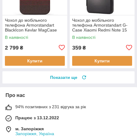
Чохол до мобільного
Чохол до мобільного
телефона Armorstandart
телефона Armorstandart G-
BlackIcon Kevlar MagCase
Case Xiaomi Redmi Note 15
Apple iPhone 17 Sunset
4G Black (ARM89695)
В наявності
В наявності
(ARM90153)
2 799
359
₴
₴
Купити
Купити
Показати ще
Про нас
94% позитивних з 231 відгука за рік
Працює з 13.12.2022
м. Запоріжжя
Запоріжжя, Україна