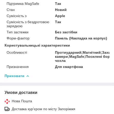
Підтримка MagSafe
Так
Стан
Новий
Сумісність з
Apple
Сумісність з бездротовою
Так
зарядкою
Тип застежки
Без застібки
Форм-фактор
Панель (Накладка на корпус)
Користувальницькі характеристики
Особливості
Протиударний;Магнітний;Захис
камери;MagSafe;Посилені борт
чохла
Призначення
Для смартфона
Приховати
Умови доставки
Нова Пошта
Доставка кур'єром по місту Запоріжжя