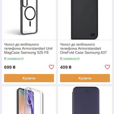
Чохол до мобільного
Чохол до мобільного
телефона Armorstandart Unit
телефона Armorstandart
MagCase Samsung S25 FE
OneFold Case Samsung A37
5G Black (ARM89156)
5G Black (ARM89718)
В наявності
В наявності
699
409
₴
₴
Купити
Купити