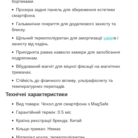
бортиками.
Прозора задня панель для збереження естетики
смартфона.
Гальванічне покриття для додаткового захисту та
блиску.
Щільний термополіуретан для амортизації
ударі
в і
захисту від падінь.
Припіднята рамка навколо камери для запобігання
подряпинам.
Вбудований магніт для міцної фіксації на магнітних
тримачах.
Стійкість до фізичного впливу, ультрафіолету та
температурних перепадів.
Технічні характеристики
Вид товара: Чохол для смартфона з MagSafe
Гарантійний термін: 0.5 міс
Країна реєстрації бренда: Китай
Кільце-тримач: Немає
Матеріал чохла: термополіуретан