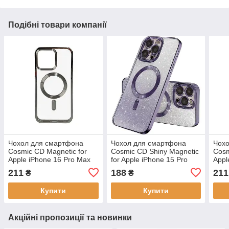
Подібні товари компанії
Чохол для смартфона
Чохол для смартфона
Чох
Cosmic CD Magnetic for
Cosmic CD Shiny Magnetic
Cosm
Apple iPhone 16 Pro Max
for Apple iPhone 15 Pro
Appl
Titanium Grey,
Deep Purple з
Rose
211
188
211
₴
₴
антиударний, підтримка
гальванічним покриттям
підт
MagSafe
та підтримкою MagSafe
Купити
Купити
Акційні пропозиції та новинки