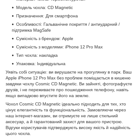
Модель чохла: CD Magnetic
Призначення: Для смартфона
Особливості: Гальванічне покриття / антиударний /
підтримка MagSafe
Сумісність з брендом: Apple
Сумісність з моделями: iPhone 12 Pro Max
Тип чохла: накладка
Упаковка: Індивідуальна
Уявіть собі ситуацію: ви вирушаєте на прогулянку в парк. Ваш
Apple iPhone 12 Pro Max без проблем поміщається в кишеню
завдяки чохлу Cosmic CD Magnetic. Ви зайняті, фотографуєте
друзів, і не переживаєте про пошкодження телефону, навіть
якщо випадково впустите його на землю.
Чохол Cosmic CD Magnetic ідеально підходить для тих, хто
цінує елегантність та функціональність. Замовляючи через
наш інтернет-магазин, ви отримуєте не лише стильний
аксесуар, а й гарантований захист для вашого пристрою.
Відгуки користувачів підтверджують високу якість й надійність
цього чохла.