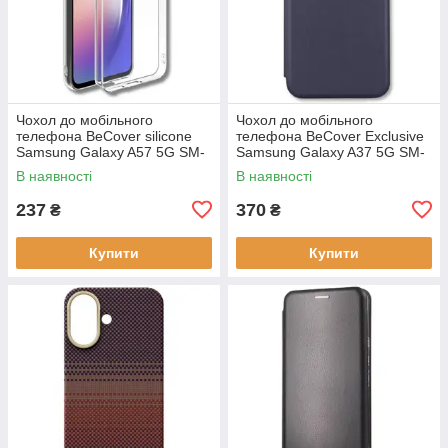
Чохол до мобільного
Чохол до мобільного
телефона BeCover silicone
телефона BeCover Exclusive
Samsung Galaxy A57 5G SM-
Samsung Galaxy A37 5G SM-
A576 Transparent (714858)
A376 Deep Blue (715019)
В наявності
В наявності
237
370
₴
₴
Купити
Купити