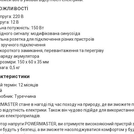
ожливості
пруга: 220 В
руга: 12 В
на потужність: 150 Вт
ідного сигналу: модифікована синусоїда
льна розетка для підключення різних пристроїв
 зручного підключення
 короткого замикання, перевантаження та перегріву
 заряду акумулятора
розміри: 150 x 60 x 35 мм
ага: 0,5 кг
рактеристики
й термін: 12 місяців
й
робник: Туреччина
MASTER стане в нагоді під час походу на природу, де ви зможете 
відсутність електрики. Також він чудово підійде для використання
них електроприладів.
тор напруги POWERMASTER, ви отримуєте високоякісний пристрій з
 будуть у безпеці, а ви зможете насолоджуватися комфортом у бу