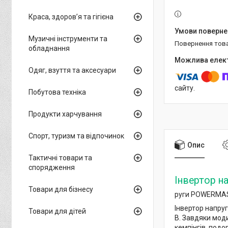
Краса, здоров’я та гігієна
Музичні інструменти та
повернення тов
обладнання
Одяг, взуття та аксесуари
сайту.
Побутова техніка
Продукти харчування
Спорт, туризм та відпочинок
Опис
Тактичні товари та
спорядження
Інвертор н
Товари для бізнесу
руги POWERMAST
Інвертор напру
Товари для дітей
В. Завдяки мод
кемпінгів, подо