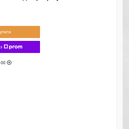
упити
 з
-00