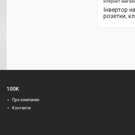
інтернет-магаз
Інвертор н
розетки, к
100K
Про компанію
Контакти