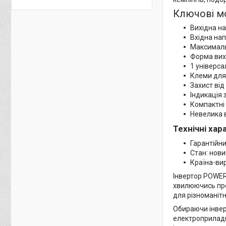
Ключові м
Вихідна на
Вхідна нап
Максималь
Форма вих
1 універса
Клеми для
Захист від
Індикація
Компактні 
Невелика в
Технічні ха
Гарантійни
Стан: нови
Країна-ви
Інвертор POWER
хвилюючись про 
для різноманіт
Обираючи інвер
електроприлади