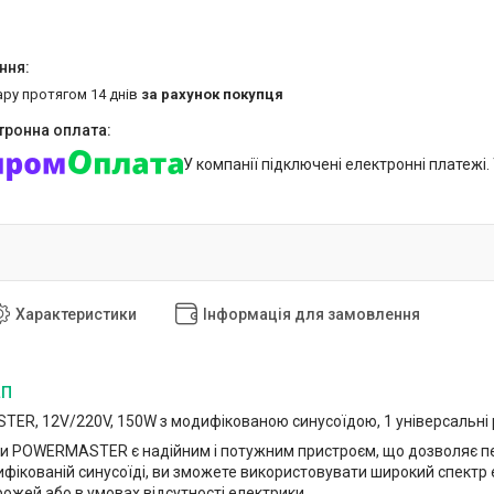
ару протягом 14 днів
за рахунок покупця
У компанії підключені електронні платежі
Характеристики
Інформація для замовлення
ап
ER, 12V/220V, 150W з модифікованою синусоїдою, 1 універсальні 
ги POWERMASTER є надійним і потужним пристроєм, що дозволяє пер
ифікованій синусоїді, ви зможете використовувати широкий спектр
рожей або в умовах відсутності електрики.