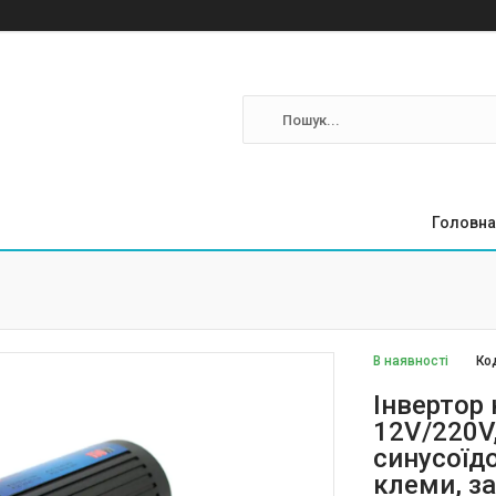
Головна
В наявності
Ко
Інвертор
12V/220V
синусоїдо
клеми, за