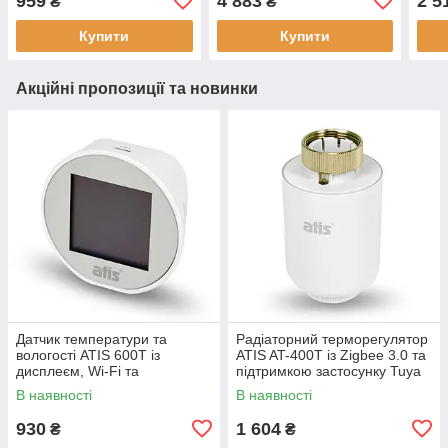
959
4 883
2 5
₴
₴
монтажні елементи, 12
IP66
мес гарантії
Купити
Купити
Акційні пропозиції та новинки
Датчик температури та
Радіаторний терморегулятор
вологості ATIS 600T із
ATIS AT-400T із Zigbee 3.0 та
дисплеєм, Wi-Fi та
підтримкою застосунку Tuya
підтримкою Tuya Smart
Smart
В наявності
В наявності
930
1 604
₴
₴