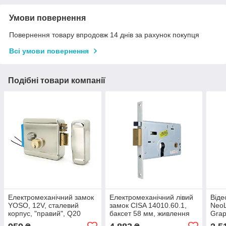
Умови повернення
Повернення товару впродовж 14 днів за рахунок покупця
Всі умови повернення
Подібні товари компанії
Електромеханічний замок
Електромеханічний лівий
Віде
YOSO, 12V, сталевий
замок CISA 14010.60.1,
Neo
корпус, "правий", Q20
баксет 58 мм, живлення
Grap
(175*106*80), 1,28кг,
12V AC/DC
х др