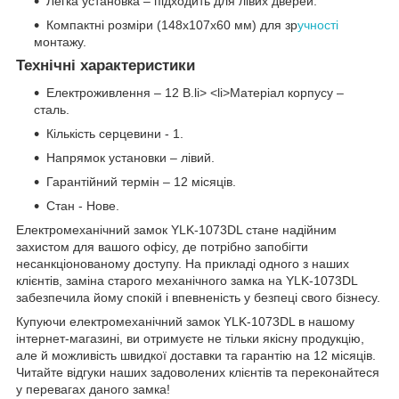
Легка установка – підходить для лівих дверей.
Компактні розміри (148х107х60 мм) для зр
учності
монтажу.
Технічні характеристики
Електроживлення – 12 В.li> <li>Матеріал корпусу –
сталь.
Кількість серцевини - 1.
Напрямок установки – лівий.
Гарантійний термін – 12 місяців.
Стан - Нове.
Електромеханічний замок YLK-1073DL стане надійним
захистом для вашого офісу, де потрібно запобігти
несанкціонованому доступу. На прикладі одного з наших
клієнтів, заміна старого механічного замка на YLK-1073DL
забезпечила йому спокій і впевненість у безпеці свого бізнесу.
Купуючи електромеханічний замок YLK-1073DL в нашому
інтернет-магазині, ви отримуєте не тільки якісну продукцію,
але й можливість швидкої доставки та гарантію на 12 місяців.
Читайте відгуки наших задоволених клієнтів та переконайтеся
у перевагах даного замка!