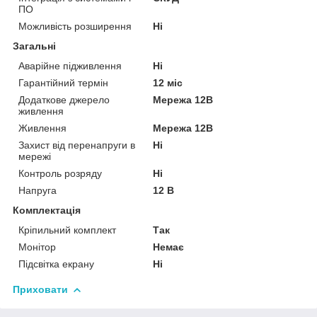
ПО
Можливість розширення
Ні
Загальні
Аварійне підживлення
Ні
Гарантійний термін
12 міс
Додаткове джерело
Мережа 12В
живлення
Живлення
Мережа 12В
Захист від перенапруги в
Ні
мережі
Контроль розряду
Ні
Напруга
12 В
Комплектація
Кріпильний комплект
Так
Монітор
Немає
Підсвітка екрану
Ні
Приховати