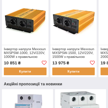
Інвертор напруги Mexxsun
Інвертор напруги Mexxsun
Інве
MXSPSW-1000, 12V/220V,
MXSPSW-1500, 12V/220V,
MXS
1000W з правильною
1500W з правільною
200
синусоїдою, 2 Shuko,
синусоїдою, 2 Shuko,
сину
10 851
13 975
19 
₴
₴
клемні дроти, Q4, 12 міс.
клемні дроти, Q4, активне
клем
гарантії
охолодження
охо
Купити
Купити
Акційні пропозиції та новинки