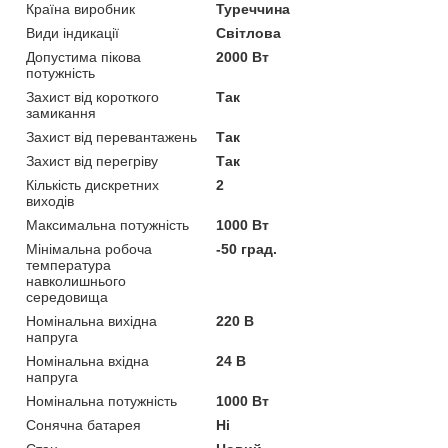
Країна виробник
Туреччина
Види індикації
Світлова
Допустима пікова
2000 Вт
потужність
Захист від короткого
Так
замикання
Захист від перевантажень
Так
Захист від перегріву
Так
Кількість дискретних
2
виходів
Максимальна потужність
1000 Вт
Мінімальна робоча
-50 град.
температура
навколишнього
середовища
Номінальна вихідна
220 В
напруга
Номінальна вхідна
24 В
напруга
Номінальна потужність
1000 Вт
Сонячна батарея
Ні