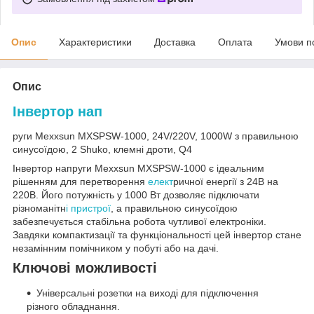
Опис
Характеристики
Доставка
Оплата
Умови п
Опис
Інвертор нап
руги Mexxsun MXSPSW-1000, 24V/220V, 1000W з правильною
синусоїдою, 2 Shuko, клемні дроти, Q4
Інвертор напруги Mexxsun MXSPSW-1000 є ідеальним
рішенням для перетворення
елект
ричної енергії з 24В на
220В. Його потужність у 1000 Вт дозволяє підключати
різноманітн
і пристрої
, а правильною синусоїдою
забезпечується стабільна робота чутливої електроніки.
Завдяки компактизації та функціональності цей інвертор стане
незамінним помічником у побуті або на дачі.
Ключові можливості
Універсальні розетки на виході для підключення
різного обладнання.