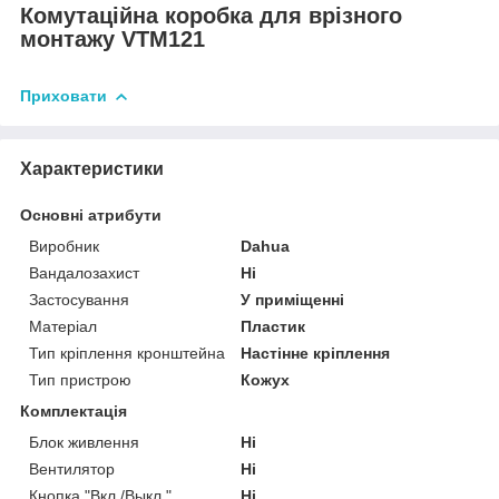
Комутаційна коробка для врізного
монтажу VTM121
Приховати
Характеристики
Основні атрибути
Виробник
Dahua
Вандалозахист
Ні
Застосування
У приміщенні
Матеріал
Пластик
Тип кріплення кронштейна
Настінне кріплення
Тип пристрою
Кожух
Комплектація
Блок живлення
Ні
Вентилятор
Ні
Кнопка "Вкл./Выкл."
Ні