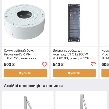
Комутаційний бокс
Врізна коробка для
Кому
Provision-ISR PR-
монтажу VTO1210C-X
Prov
JB12IP64, монтажна
VTOB103, розміри 126 х
JB14
коробка, матеріал:
389 х 71 мм, матеріал -
полі
503
540
605
₴
₴
полікарбонат, IP64
пластик
132x
IP64
Купити
Купити
Акційні пропозиції та новинки