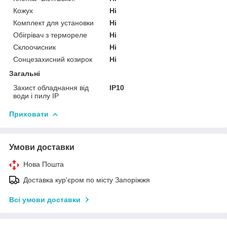
Кожух
Ні
Комплект для установки
Ні
Обігрівач з термореле
Ні
Склоочисник
Ні
Сонцезахисний козирок
Ні
Загальні
Захист обладнання від
IP10
води і пилу IP
Приховати
Умови доставки
Нова Пошта
Доставка кур'єром по місту Запоріжжя
Всі умови доставки