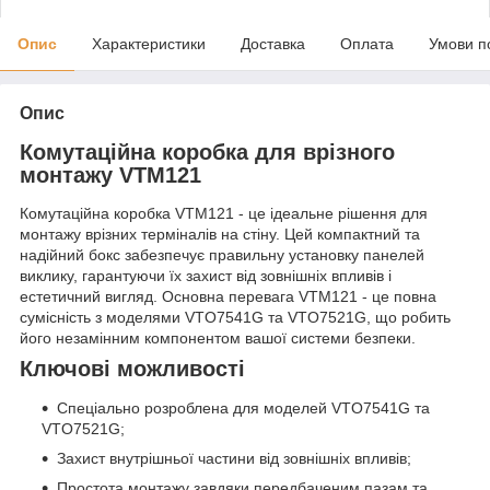
Опис
Характеристики
Доставка
Оплата
Умови п
Опис
Комутаційна коробка для врізного
монтажу VTM121
Комутаційна коробка VTM121 - це ідеальне рішення для
монтажу врізних терміналів на стіну. Цей компактний та
надійний бокс забезпечує правильну установку панелей
виклику, гарантуючи їх захист від зовнішніх впливів і
естетичний вигляд. Основна перевага VTM121 - це повна
сумісність з моделями VTO7541G та VTO7521G, що робить
його незамінним компонентом вашої системи безпеки.
Ключові можливості
Спеціально розроблена для моделей VTO7541G та
VTO7521G;
Захист внутрішньої частини від зовнішніх впливів;
Простота монтажу завдяки передбаченим пазам та