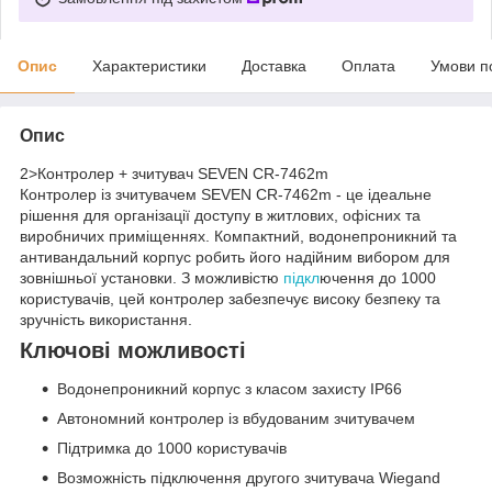
Опис
Характеристики
Доставка
Оплата
Умови п
Опис
2>Контролер + зчитувач SEVEN CR-7462m
Контролер із зчитувачем SEVEN CR-7462m - це ідеальне
рішення для організації доступу в житлових, офісних та
виробничих приміщеннях. Компактний, водонепроникний та
антивандальний корпус робить його надійним вибором для
зовнішньої установки. З можливістю
підкл
ючення до 1000
користувачів, цей контролер забезпечує високу безпеку та
зручність використання.
Ключові можливості
Водонепроникний корпус з класом захисту IP66
Автономний контролер із вбудованим зчитувачем
Підтримка до 1000 користувачів
Возможність підключення другого зчитувача Wiegand