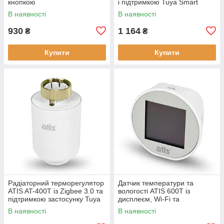
кнопкою
і підтримкою Tuya Smart
В наявності
В наявності
930
1 164
₴
₴
Купити
Купити
Радіаторний терморегулятор
Датчик температури та
ATIS AT-400T із Zigbee 3.0 та
вологості ATIS 600T із
підтримкою застосунку Tuya
дисплеєм, Wi-Fi та
Smart
підтримкою Tuya Smart
В наявності
В наявності