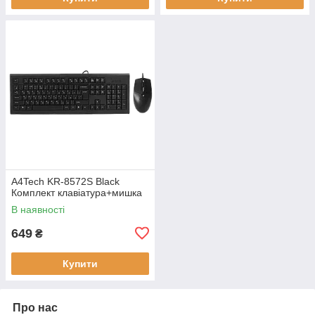
A4Tech KR-8572S Black
Комплект клавіатура+мишка
В наявності
649
₴
Купити
Про нас