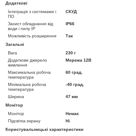
Додаткові
Інтеграція з системами і
СКУД
ПО
Захист обладнання від
IP66
води і пилу IP
Можливість розширення
Так
Загальні
Вага
230 г
Додаткове джерело
Мережа 12В
живлення
Максимальна робоча
60 град.
температура
Мінімальна робоча
-40 град.
температура
Ширина
47 мм
Монітор
Монітор
Немає
Підсвітка екрану
Ні
Користувальницькі характеристики