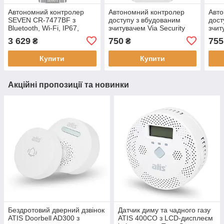
Автономний контролер
Автономний контролер
Авто
SEVEN CR-7477BF з
доступу з вбудованим
дост
Bluetooth, Wi-Fi, IP67,
зчитувачем Via Security
зчит
1000 карт користувачів,
VSA-11P/E White, IP66,
VSA-
3 629
750
755
₴
₴
150 ПІН-кодів, 100
2000 користувачів
2000
відбитків пальця
Купити
Купити
Акційні пропозиції та новинки
Бездротовий дверний дзвінок
Датчик диму та чадного газу
ATIS Doorbell AD300 з
ATIS 400CO з LCD-дисплеєм