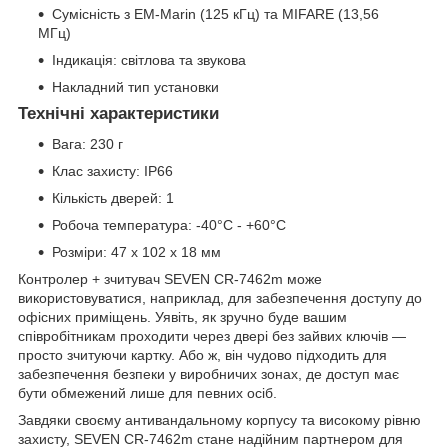
Сумісність з EM-Marin (125 кГц) та MIFARE (13,56
МГц)
Індикація: світлова та звукова
Накладний тип установки
Технічні характеристики
Вага: 230 г
Клас захисту: IP66
Кількість дверей: 1
Робоча температура: -40°С - +60°С
Розміри: 47 х 102 х 18 мм
Контролер + зчитувач SEVEN CR-7462m може
використовуватися, наприклад, для забезпечення доступу до
офісних приміщень. Уявіть, як зручно буде вашим
співробітникам проходити через двері без зайвих ключів —
просто зчитуючи картку. Або ж, він чудово підходить для
забезпечення безпеки у виробничих зонах, де доступ має
бути обмежений лише для певних осіб.
Завдяки своєму антивандальному корпусу та високому рівню
захисту, SEVEN CR-7462m стане надійним партнером для