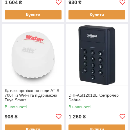
1 604
930
₴
₴
Купити
Купити
Датчик протікання води ATIS
700T із Wi-Fi та підтримкою
DHI-ASI1201BL Контролер
Tuya Smart
Dahua
В наявності
В наявності
908
1 260
₴
₴
Купити
Купити