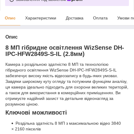
Опис
Характеристики
Доставка
Оплата
Умови п
Опис
8 МП гібридне освітлення WizSense DH-
IPC-HFW2849S-S-IL (2.8мм)
Камера з роздільною здатністю 8 МП та технологією
гібридного освітлення WizSense DH-IPC-HFW2849S-S-IL
забезпечує високу якість відеозапису в будь-яких умовах.
Завдяки широкому куту огляду та потужним функціям аналізу,
ця камера ідеально підходить для охорони великих територій,
а також для використання в комерційних приміщеннях. Ви
отримуєте надійний захист та детальне відеонагляд за
розумною ціною.
Ключові можливості
Роздільна здатність 8 МП з максимальною відео 3840
× 2160 пікселів