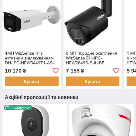
4МП WizSense IP з
8 МП гібридне освітлення
4 МП
активним відлякуванням
WizSense DH-IPC-
мікр
DH-IPC-HFW3449T1-AS-
HFW2849S-S-IL-BE
HFW2
PV (2.8мм), CMOS, H.265,
(2.8мм), ІЧ + LED, 30м
підс
10 170
7 155
5 9
₴
₴
30 м ІЧ підсвічування
підсвічування
Micr
Купити
Купити
Акційні пропозиції та новинки
Подарунок