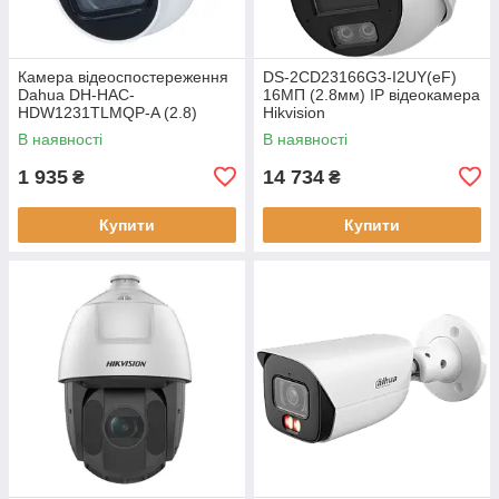
Камера відеоспостереження
DS-2CD23166G3-I2UY(eF)
Dahua DH-HAC-
16МП (2.8мм) IP відеокамера
HDW1231TLMQP-A (2.8)
Hikvision
В наявності
В наявності
1 935
14 734
₴
₴
Купити
Купити