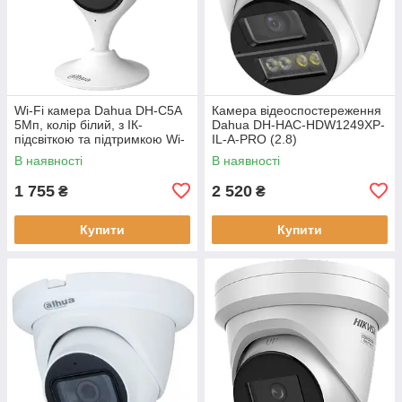
Wi-Fi камера Dahua DH-C5A
Камера відеоспостереження
5Мп, колір білий, з ІК-
Dahua DH-HAC-HDW1249XP-
підсвіткою та підтримкою Wi-
IL-A-PRO (2.8)
Fi для внутрішнього
В наявності
В наявності
використання
1 755
2 520
₴
₴
Купити
Купити