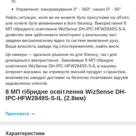
б)
Управління: панорамування 0° - 360°, нахил 0° - 90°
Уявіть ситуацію, коли ви не можете бути присутніми на об'єкті,
але хочете бути впевненими в його безпеці. Використання 8
МП гібридного освітлення WizSense DH-IPC-HFW2849S-S-IL
дозволяє вам здійснювати моніторинг у реальному часі
завдяки високоякісному відео та системі виявлення руху.
Ваша власність завжди під спостереженням, навіть вночі.
Ця камера — ідеальне рішення як для бізнесу, так і для
домашнього використання. Замовивши 8 МП гібридне
освітлення WizSense DH-IPC-HFW2849S-S-IL в нашому
інтернет-магазині, ви отримуєте якісний продукт з гарантією,
можливістю швидкої доставки та безліччю позитивних відгуків
задоволених клієнтів.
8 МП гібридне освітлення WizSense DH-
IPC-HFW2849S-S-IL (2.8мм)
Приховати
Характеристики