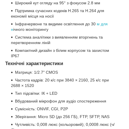
Широкий кут огляду на 95° з фокусом 2.8 мм
Підтримка сучасних кодеків H.265 та H.264 для
економії місця на носії
Інфрачервоне та видиме освітлення до 30
м для
н
ічного моніторингу
Система аналітики з виявленням вторгнень та
перетворенням ліній
Компактний дизайн з білим корпусом та захистом
IP67
Технічні характеристики
Матриця: 1/2.7" CMOS
Частота кадрів: 20 к/с при 3840 × 2160, 25 к/с при
2688 × 1520
Тип підсвітки: ІК + LED
Вбудований мікрофон для аудіо спостереження
Сумісність: ONVIF, CGI, P2P
Зберігання: Micro SD (до 256 ГБ), FTP, SFTP, NAS
Чутливість: 0,008 люкс (кольоровий); 0,0008 люкс (ч/