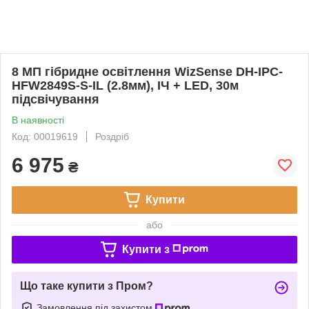
8 МП гібридне освітлення WizSense DH-IPC-
HFW2849S-S-IL (2.8мм), ІЧ + LED, 30м
підсвічування
В наявності
Код: 00019619
Роздріб
6 975
₴
Купити
або
Купити з
Що таке купити з Пром?
Замовлення під захистом