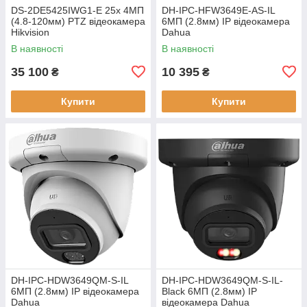
DS-2DE5425IWG1-E 25х 4МП
DH-IPC-HFW3649E-AS-IL
(4.8-120мм) PTZ відеокамера
6МП (2.8мм) IP відеокамера
Hikvision
Dahua
В наявності
В наявності
35 100
10 395
₴
₴
Купити
Купити
DH-IPC-HDW3649QM-S-IL
DH-IPC-HDW3649QM-S-IL-
6МП (2.8мм) IP відеокамера
Black 6МП (2.8мм) IP
Dahua
відеокамера Dahua