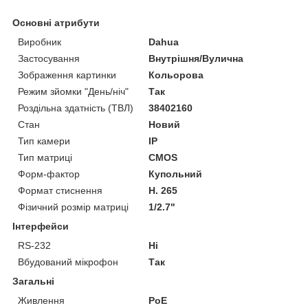
Основні атрибути
Виробник
Dahua
Застосування
Внутрішня/Вулична
Зображення картинки
Кольорова
Режим зйомки "День/ніч"
Так
Роздільна здатність (ТВЛ)
38402160
Стан
Новий
Тип камери
IP
Тип матриці
CMOS
Форм-фактор
Купольний
Формат стиснення
H. 265
Фізичний розмір матриці
1/2.7"
Інтерфейси
RS-232
Ні
Вбудований мікрофон
Так
Загальні
Живлення
PoE