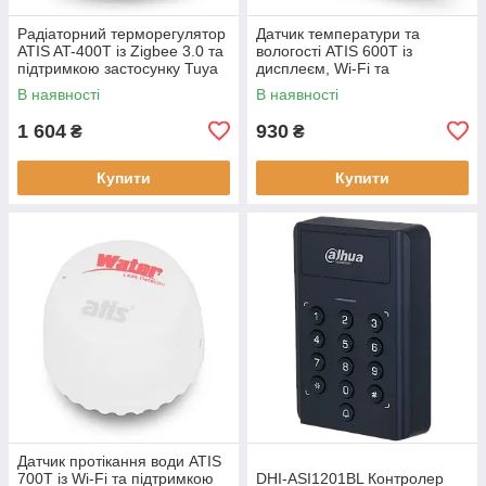
Радіаторний терморегулятор
Датчик температури та
ATIS AT-400T із Zigbee 3.0 та
вологості ATIS 600T із
підтримкою застосунку Tuya
дисплеєм, Wi-Fi та
Smart
підтримкою Tuya Smart
В наявності
В наявності
1 604
930
₴
₴
Купити
Купити
Датчик протікання води ATIS
700T із Wi-Fi та підтримкою
DHI-ASI1201BL Контролер