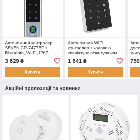
Автономний контролер
Автономний WIFI
Авто
SEVEN CR-7477BF з
контролер з кодовою
дост
Bluetooth, Wi-Fi, IP67,
клавіатурою/зчитувачем
зчит
1000 карт користувачів,
карток EM+
VSA-
3 629
1 641
750
₴
₴
150 ПІН-кодів, 100
Wiegand26(Tuya Smart)
2000
відбитків пальця
2000 користувачів
Купити
Купити
Акційні пропозиції та новинки