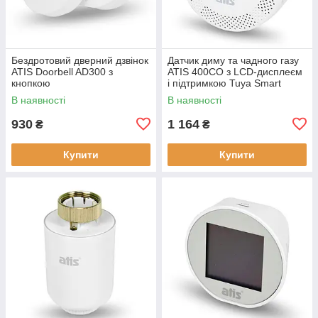
Бездротовий дверний дзвінок
Датчик диму та чадного газу
ATIS Doorbell AD300 з
ATIS 400CO з LCD-дисплеєм
кнопкою
і підтримкою Tuya Smart
В наявності
В наявності
930
1 164
₴
₴
Купити
Купити