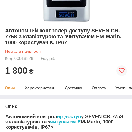
Автономний контролер доступу SEVEN CR-
775S з клавіатурою та зчитувачем EM-Marin,
1000 користувачів, IP67
Немає в наявності
Код: 00018828
Роздріб
1 800
₴
Опис
Характеристики
Доставка
Оплата
Умови п
Опис
Автономний контрол
ер доступ
у SEVEN CR-775S
з клавіатурою та з
читувачем E
M-Marin, 1000
користувачів, IP67>