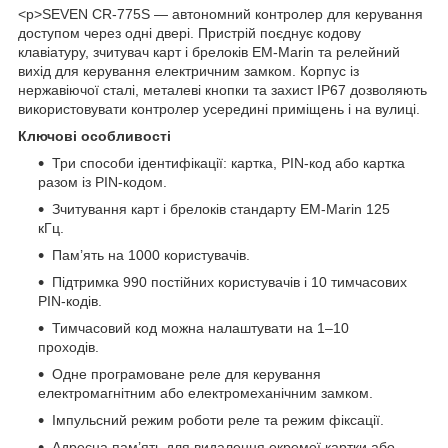
<p>SEVEN CR-775S — автономний контролер для керування
доступом через одні двері. Пристрій поєднує кодову
клавіатуру, зчитувач карт і брелоків EM-Marin та релейний
вихід для керування електричним замком. Корпус із
нержавіючої сталі, металеві кнопки та захист IP67 дозволяють
використовувати контролер усередині приміщень і на вулиці.
Ключові особливості
Три способи ідентифікації: картка, PIN-код або картка
разом із PIN-кодом.
Зчитування карт і брелоків стандарту EM-Marin 125
кГц.
Пам’ять на 1000 користувачів.
Підтримка 990 постійних користувачів і 10 тимчасових
PIN-кодів.
Тимчасовий код можна налаштувати на 1–10
проходів.
Одне програмоване реле для керування
електромагнітним або електромеханічним замком.
Імпульсний режим роботи реле та режим фіксації.
Адресна пам’ять для видалення окремої картки або