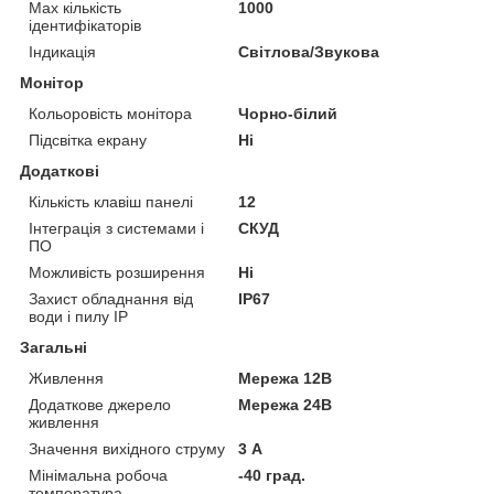
Max кількість
1000
ідентифікаторів
Індикація
Світлова/Звукова
Монітор
Кольоровість монітора
Чорно-білий
Підсвітка екрану
Ні
Додаткові
Кількість клавіш панелі
12
Інтеграція з системами і
СКУД
ПО
Можливість розширення
Ні
Захист обладнання від
IP67
води і пилу IP
Загальні
Живлення
Мережа 12В
Додаткове джерело
Мережа 24В
живлення
Значення вихідного струму
3 А
Мінімальна робоча
-40 град.
температура