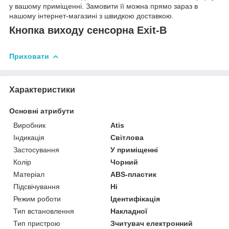
у вашому приміщенні. Замовити її можна прямо зараз в
нашому інтернет-магазині з швидкою доставкою.
Кнопка виходу сенсорна Exit-B
Приховати
Характеристики
Основні атрибути
Виробник
Atis
Індикація
Світлова
Застосування
У приміщенні
Колір
Чорний
Матеріал
ABS-пластик
Підсвічування
Ні
Режим роботи
Ідентифікація
Тип встановлення
Накладної
Тип пристрою
Зчитувач електронний