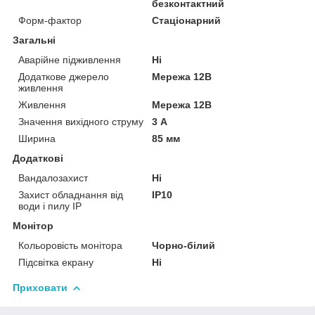
безконтактний
Форм-фактор
Стаціонарний
Загальні
Аварійне підживлення
Ні
Додаткове джерело
Мережа 12В
живлення
Живлення
Мережа 12В
Значення вихідного струму
3 А
Ширина
85 мм
Додаткові
Вандалозахист
Ні
Захист обладнання від
IP10
води і пилу IP
Монітор
Кольоровість монітора
Чорно-білий
Підсвітка екрану
Ні
Приховати