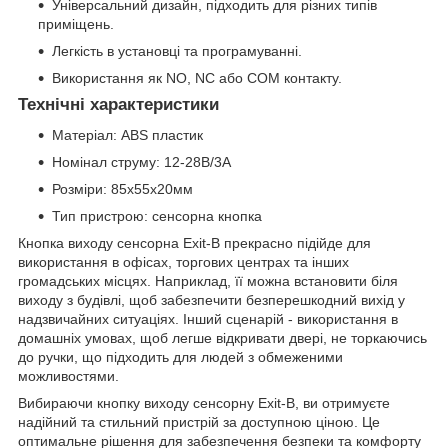
Універсальний дизайн, підходить для різних типів
приміщень.
Легкість в установці та програмуванні.
Використання як NO, NC або COM контакту.
Технічні характеристики
Матеріал: ABS пластик
Номінал струму: 12-28В/3A
Розміри: 85х55х20мм
Тип пристрою: сенсорна кнопка
Кнопка виходу сенсорна Exit-B прекрасно підійде для
використання в офісах, торгових центрах та інших
громадських місцях. Наприклад, її можна встановити біля
виходу з будівлі, щоб забезпечити безперешкодний вихід у
надзвичайних ситуаціях. Інший сценарій - використання в
домашніх умовах, щоб легше відкривати двері, не торкаючись
до ручки, що підходить для людей з обмеженими
можливостями.
Вибираючи кнопку виходу сенсорну Exit-B, ви отримуєте
надійний та стильний пристрій за доступною ціною. Це
оптимальне рішення для забезпечення безпеки та комфорту