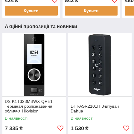
424
842
480
₴
₴
підсвічування, DC 12V,
3А, 
розміри 86х50х37.7мм
Купити
Купити
Акційні пропозиції та новинки
DS-K1T323MBWX-QRE1
Термінал розпізнавання
DHI-ASR2101H Зчитувач
обличчя Hikvision
Dahua
В наявності
В наявності
7 335
1 530
₴
₴