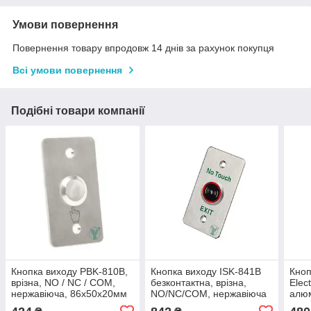
Умови повернення
Повернення товару впродовж 14 днів за рахунок покупця
Всі умови повернення
Подібні товари компанії
Кнопка виходу PBK-810B,
Кнопка виходу ISK-841B
Кноп
врізна, NO / NC / COM,
безконтактна, врізна,
Elec
нержавіюча, 86х50х20мм
NO/NC/COM, нержавіюча
алюм
сталь, діодне
NO/N