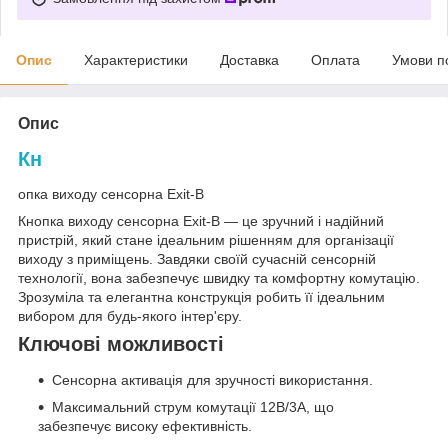
Опис
Характеристики
Доставка
Оплата
Умови п
Опис
Кн
опка виходу сенсорна Exit-B
Кнопка виходу сенсорна Exit-B — це зручний і надійний
пристрій, який стане ідеальним рішенням для організації
виходу з приміщень. Завдяки своїй сучасній сенсорній
технології, вона забезпечує швидку та комфортну комутацію.
Зрозуміла та елегантна конструкція робить її ідеальним
вибором для будь-якого інтер'єру.
Ключові можливості
Сенсорна активація для зручності використання.
Максимальний струм комутації 12В/3A, що
забезпечує високу ефективність.