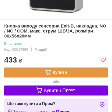
Кнопка виходу сенсорна Exit-B, накладна, NO
/ NC / COM, макс. струм 12В/3A, розміри
86х56х20мм
В наявності
Код: 00017850
Роздріб
433
₴
Купити
або
Купити з
Що таке купити з Пром?
Замовлення під захистом