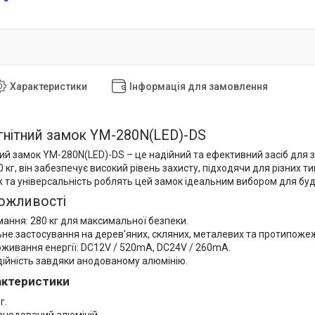
Характеристики
Інформація для замовлення
нітний замок YM-280N(LED)-DS
ий замок YM-280N(LED)-DS – це надійний та ефективний засіб для 
 кг, він забезпечує високий рівень захисту, підходячи для різних ти
 та універсальність роблять цей замок ідеальним вибором для буд
ожливості
ання: 280 кг для максимальної безпеки.
ьне застосування на дерев'яних, скляних, металевих та протипоже
оживання енергії: DC12V / 520mA, DC24V / 260mA.
дійність завдяки анодованому алюмінію.
рактеристики
г.