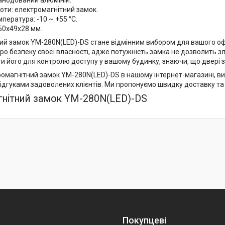
анодований алюміній.
оти: електромагнітний замок.
пература: -10 ~ +55 °C.
50х49х28 мм.
ий замок YM-280N(LED)-DS стане відмінним вибором для вашого офіс
о безпеку своєї власності, адже потужність замка не дозволить 
и його для контролю доступу у вашому будинку, знаючи, що двері з
магнітний замок YM-280N(LED)-DS в нашому інтернет-магазині, ви о
ідгуками задоволених клієнтів. Ми пропонуємо швидку доставку та
нітний замок YM-280N(LED)-DS
Покупцеві