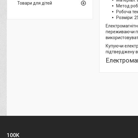
Матеріал: 
Товари для дітей
Метод роб
Робоча тем
Розміри: 2
Електромагнітн
переживаючи пр
використовуват
Купуючи електро
підтверджену в
Електромаг
100K