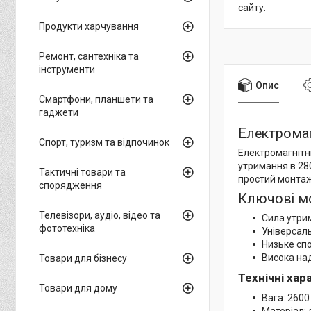
сайту.
Продукти харчування
Ремонт, сантехніка та
інструменти
Опис
Смартфони, планшети та
гаджети
Електромаг
Спорт, туризм та відпочинок
Електромагнітн
утримання в 280
Тактичні товари та
простий монтаж
спорядження
Ключові м
Телевізори, аудіо, відео та
Сила утрим
фототехніка
Універсал
Низьке сп
Висока на
Товари для бізнесу
Технічні ха
Товари для дому
Вага: 2600 