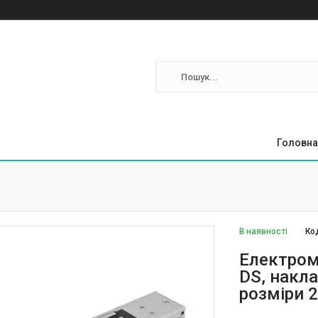
Головна
В наявності
Ко
Електром
DS, накла
розміри 