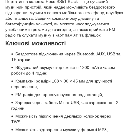
Портативна колонка Hoco BS51 Black — це сучасний
музичний пристрій, який надає можливість бездротового
відтворення музики з вашого мобільного телефону, ноутбука
або планшета. Завдяки компактному дизайну та
багатофункціональності, ви можете насолоджуватися
улюбленими треками де завгодно, а також приймати FM-
радіо та слухати музику з карт пам'яті та флешок.
Ключові можливості
Бездротове підключення через Bluetooth, AUX, USB та
TF-картки;
Вбудований акумулятор ємністю 1200 mAh з часом
роботи до 4 годин;
Компактні розміри 108 × 90 × 45 мм для зручності
перенесення;
FM-радіо для прослуховування радіостанцій;
Зарядка через кабель Micro-USB, час заряджання - 2
години;
Можливість підключення декількох колонок через
TWS;
Можливість відтворення музики у форматі MP3;