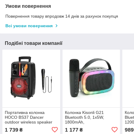
Умови повернення
Повернення товару впродовж 14 днів за рахунок покупця
Всі умови повернення
Подібні товари компанії
Портативна колонка
Колонка Kisonli G21
Коло
HOCO BS37 Dancer
Bluetooth 5.0, 1х5W,
Blue
outdoor wireless speaker
1800mAh,
1200
Black, Bluetooth,
USB/TF/BT/LED/AUX, DC:
USB/
1 739
1 177
989
₴
₴
мікрофон, LED-
5V/1A, Black, BOX, Q45,
5V, 