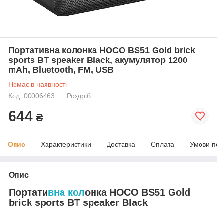
Портативна колонка HOCO BS51 Gold brick
sports BT speaker Black, акумулятор 1200
mAh, Bluetooth, FM, USB
Немає в наявності
Код: 00006463
Роздріб
644
₴
Опис
Характеристики
Доставка
Оплата
Умови п
Опис
Портати
вна кол
онка HOCO BS51 Gold
brick sports BT speaker Black