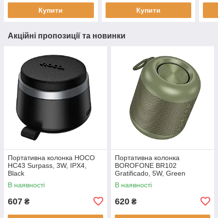
підсвічування
нова, гарантія 6 міс
акум
Купити
Купити
Акційні пропозиції та новинки
Портативна колонка HOCO
Портативна колонка
HC43 Surpass, 3W, IPX4,
BOROFONE BR102
Black
Gratificado, 5W, Green
В наявності
В наявності
607
620
₴
₴