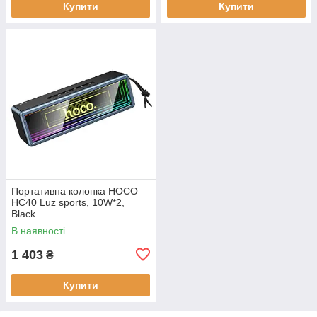
Купити
Купити
Портативна колонка HOCO
HC40 Luz sports, 10W*2,
Black
В наявності
1 403
₴
Купити