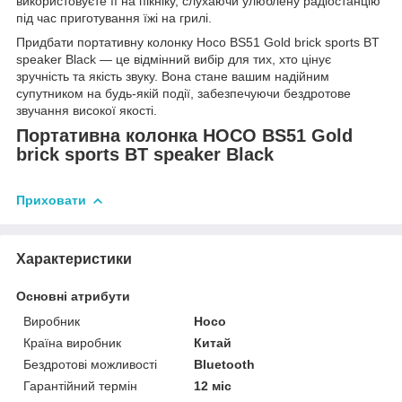
використовуєте її на пікніку, слухаючи улюблену радіостанцію
під час приготування їжі на грилі.
Придбати портативну колонку Hoco BS51 Gold brick sports BT
speaker Black — це відмінний вибір для тих, хто цінує
зручність та якість звуку. Вона стане вашим надійним
супутником на будь-якій події, забезпечуючи бездротове
звучання високої якості.
Портативна колонка HOCO BS51 Gold
brick sports BT speaker Black
Приховати
Характеристики
Основні атрибути
Виробник
Hoco
Країна виробник
Китай
Бездротові можливості
Bluetooth
Гарантійний термін
12 міс