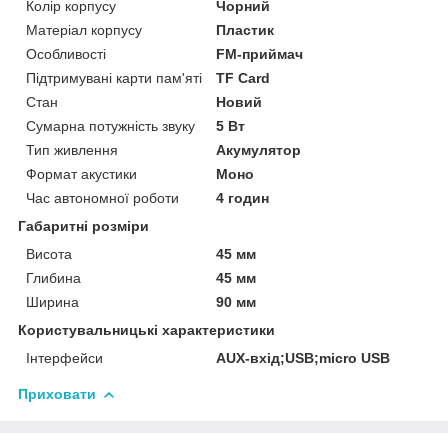
Колір корпусу
Чорний
Матеріал корпусу
Пластик
Особливості
FM-приймач
Підтримувані карти пам'яті
TF Card
Стан
Новий
Сумарна потужність звуку
5 Вт
Тип живлення
Акумулятор
Формат акустики
Моно
Час автономної роботи
4 годин
Габаритні розміри
Висота
45 мм
Глибина
45 мм
Ширина
90 мм
Користувальницькі характеристики
Інтерфейси
AUX-вхід;USB;micro USB
Приховати