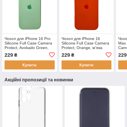
Чохол для iPhone 16 Pro
Чохол для iPhone 16
Чохо
Silicone Full Case Camera
Silicone Full Case Camera
Max 
Protect, Avokado Green,
Protect, Orange, м'яка
Came
м'яка підкладка з
підкладка з мікрофібри,
захи
229
229
229
₴
₴
мікрофібри
захист 360°
підк
Купити
Купити
Акційні пропозиції та новинки