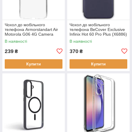
Чохол до мобільного
Чохол до мобільного
телефона Armorstandart Air
телефона BeCover Exclusive
Motorola G06 4G Camera
Infinix Hot 60 Pro Plus (X6886)
cover Clear (ARM89057)
Deep Blue (714717)
В наявності
В наявності
239
370
₴
₴
Купити
Купити