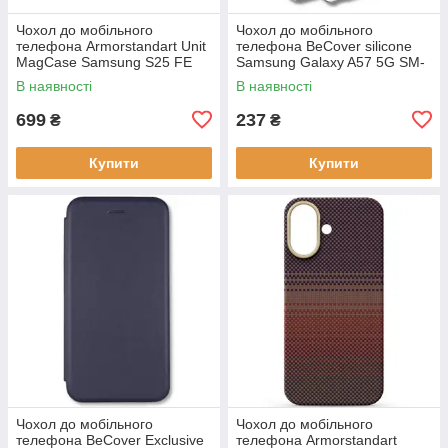
Чохол до мобільного
Чохол до мобільного
телефона Armorstandart Unit
телефона BeCover silicone
MagCase Samsung S25 FE
Samsung Galaxy A57 5G SM-
5G Black (ARM89156)
A576 Transparent (714858)
В наявності
В наявності
699
237
₴
₴
Купити
Купити
Чохол до мобільного
Чохол до мобільного
телефона BeCover Exclusive
телефона Armorstandart