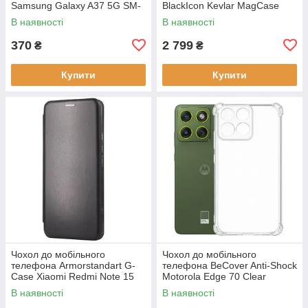
Samsung Galaxy A37 5G SM-
BlackIcon Kevlar MagCase
A376 Deep Blue (715019)
Apple iPhone 17 Sunset
В наявності
В наявності
(ARM90153)
370
2 799
₴
₴
Купити
Купити
Чохол до мобільного
Чохол до мобільного
телефона Armorstandart G-
телефона BeCover Anti-Shock
Case Xiaomi Redmi Note 15
Motorola Edge 70 Clear
4G Black (ARM89695)
(715069)
В наявності
В наявності