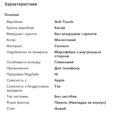
Характеристики
Основні
Виробник
Soft Touch
Країна виробник
Китай
Візерунки і принти
Без візерунків і принтів
Колір
Фіолетовий
Матеріал
Силікон
Оздоблення та прикраси
Мікрофібра з внутрішньої
сторони
Особливість кольору
Глянсовий
Призначення
Для телефону
Підтримка MagSafe
Ні
Сумісність з
Apple
Сумісність з бездротовою
Так
зарядкою
Тип застежки
Без застібки
Форм-фактор
Панель (Накладка на корпус)
Стан
Новий