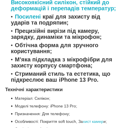
Високоякісний силікон, стійкий до
деформацій і перепадів температур;
По
силені
краї для захисту від
ударів та подряпин;
Прецизійні вирізи під камеру,
зарядку, динаміки та мікрофон;
Обтічна форма для зручного
користування;
М'яка підкладка з мікрофібри для
захисту корпусу смартфона;
Стриманий стиль та естетика, що
підкреслює ваш iPhone 13 Pro.
Технічні характеристики
Матеріал: Силікон;
Моделі телефону: iPhone 13 Pro;
Призначення: Для телефону;
Особливості: Покриття soft touch, За
хист камер
и;