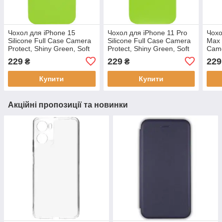
Чохол для iPhone 15
Чохол для iPhone 11 Pro
Чохо
Silicone Full Case Camera
Silicone Full Case Camera
Max 
Protect, Shiny Green, Soft
Protect, Shiny Green, Soft
Came
Touch, Захист 360°
Touch, Захист 360°
soft
229
229
229
₴
₴
Купити
Купити
Акційні пропозиції та новинки