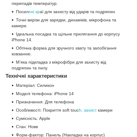
перепадів температур.
Посил
ені кр
аї для захисту від ударів та подряпин.
Точні вирізи для зарядки, динаміків, мікрофона та
камери.
Ідеальна посадка та щільне прилягання до корпусу
iPhone 14.
Обтічна форма для зручного хвату та запобігання
ковзанню.
М’яка підкладка з мікрофібри для захисту від
подряпин та пилу.
Технічні характеристики
Матеріал: Силикон
Моделі телефона: iPhone 14
Призначення: Для телефона
Особливості: Покриття soft touc
h, захист
камери
Сумісність: Apple
Стан: Нове
Форм-фактор: Панель (Накладка на корпус)