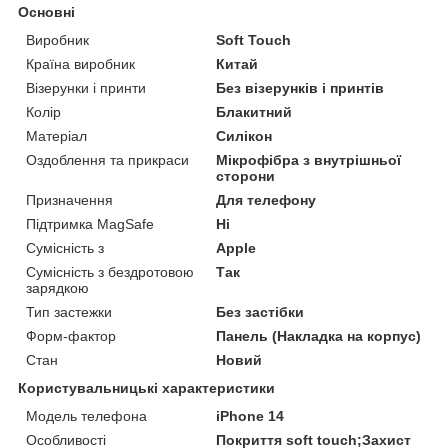
Основні
Виробник
Soft Touch
Країна виробник
Китай
Візерунки і принти
Без візерунків і принтів
Колір
Блакитний
Матеріал
Силікон
Оздоблення та прикраси
Мікрофібра з внутрішньої
сторони
Призначення
Для телефону
Підтримка MagSafe
Ні
Сумісність з
Apple
Сумісність з бездротовою
Так
зарядкою
Тип застежки
Без застібки
Форм-фактор
Панель (Накладка на корпус)
Стан
Новий
Користувальницькі характеристики
Модель телефона
iPhone 14
Особливості
Покриття soft touch;Захист