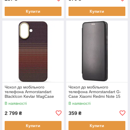
Купити
Купити
Чохол до мобільного
Чохол до мобільного
телефона Armorstandart
телефона Armorstandart G-
BlackIcon Kevlar MagCase
Case Xiaomi Redmi Note 15
Apple iPhone 17 Sunset
4G Black (ARM89695)
В наявності
В наявності
(ARM90153)
2 799
359
₴
₴
Купити
Купити