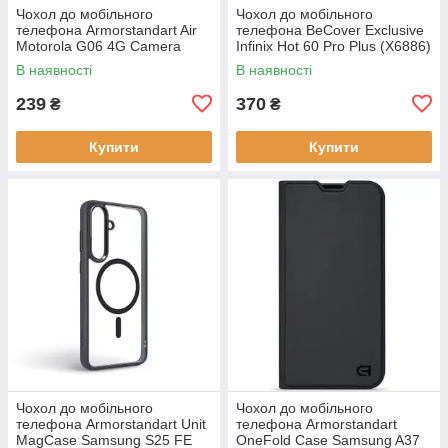
Чохол до мобільного
Чохол до мобільного
телефона Armorstandart Air
телефона BeCover Exclusive
Motorola G06 4G Camera
Infinix Hot 60 Pro Plus (X6886)
cover Clear (ARM89057)
Deep Blue (714717)
В наявності
В наявності
239
370
₴
₴
Купити
Купити
Чохол до мобільного
Чохол до мобільного
телефона Armorstandart Unit
телефона Armorstandart
MagCase Samsung S25 FE
OneFold Case Samsung A37