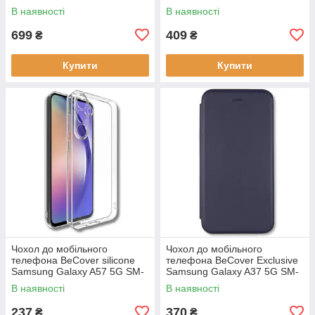
5G Black (ARM89156)
5G Black (ARM89718)
В наявності
В наявності
699
409
₴
₴
Купити
Купити
Чохол до мобільного
Чохол до мобільного
телефона BeCover silicone
телефона BeCover Exclusive
Samsung Galaxy A57 5G SM-
Samsung Galaxy A37 5G SM-
A576 Transparent (714858)
A376 Deep Blue (715019)
В наявності
В наявності
237
370
₴
₴