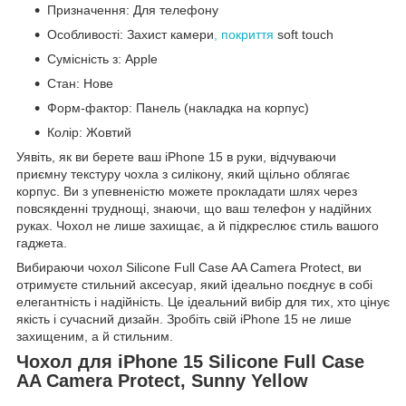
Призначення: Для телефону
Особливості: Захист камери
, покриття
soft touch
Сумісність з: Apple
Стан: Нове
Форм-фактор: Панель (накладка на корпус)
Колір: Жовтий
Уявіть, як ви берете ваш iPhone 15 в руки, відчуваючи
приємну текстуру чохла з силікону, який щільно облягає
корпус. Ви з упевненістю можете прокладати шлях через
повсякденні труднощі, знаючи, що ваш телефон у надійних
руках. Чохол не лише захищає, а й підкреслює стиль вашого
гаджета.
Вибираючи чохол Silicone Full Case AA Camera Protect, ви
отримуєте стильний аксесуар, який ідеально поєднує в собі
елегантність і надійність. Це ідеальний вибір для тих, хто цінує
якість і сучасний дизайн. Зробіть свій iPhone 15 не лише
захищеним, а й стильним.
Чохол для iPhone 15 Silicone Full Case
AA Camera Protect, Sunny Yellow