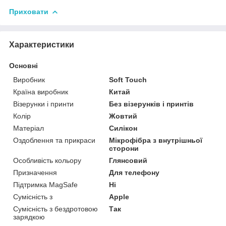
Приховати
Характеристики
Основні
Виробник
Soft Touch
Країна виробник
Китай
Візерунки і принти
Без візерунків і принтів
Колір
Жовтий
Матеріал
Силікон
Оздоблення та прикраси
Мікрофібра з внутрішньої
сторони
Особливість кольору
Глянсовий
Призначення
Для телефону
Підтримка MagSafe
Ні
Сумісність з
Apple
Сумісність з бездротовою
Так
зарядкою