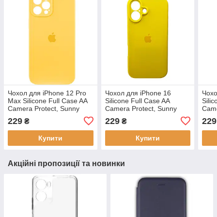
Чохол для iPhone 12 Pro
Чохол для iPhone 16
Чохо
Max Silicone Full Case AA
Silicone Full Case AA
Sili
Camera Protect, Sunny
Camera Protect, Sunny
Came
Yellow, м'яка мікрофібра,
Yellow, захист камери,
Yell
229
229
229
₴
₴
захист 360°
м'яка мікрофібра
кам
Купити
Купити
Акційні пропозиції та новинки