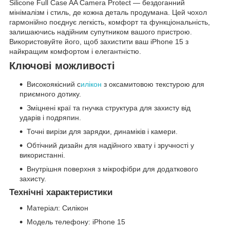
Silicone Full Case AA Camera Protect — бездоганний
мінімалізм і стиль, де кожна деталь продумана. Цей чохол
гармонійно поєднує легкість, комфорт та функціональність,
залишаючись надійним супутником вашого пристрою.
Використовуйте його, щоб захистити ваш iPhone 15 з
найкращим комфортом і елегантністю.
Ключові можливості
Високоякісний с
илікон
з оксамитовою текстурою для
приємного дотику.
Зміцнені краї та гнучка структура для захисту від
ударів і подряпин.
Точні вирізи для зарядки, динаміків і камери.
Обтічний дизайн для надійного хвату і зручності у
використанні.
Внутрішня поверхня з мікрофібри для додаткового
захисту.
Технічні характеристики
Матеріал: Силікон
Модель телефону: iPhone 15