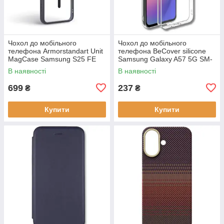
Чохол до мобільного
Чохол до мобільного
телефона Armorstandart Unit
телефона BeCover silicone
MagCase Samsung S25 FE
Samsung Galaxy A57 5G SM-
5G Black (ARM89156)
A576 Transparent (714858)
В наявності
В наявності
699
237
₴
₴
Купити
Купити