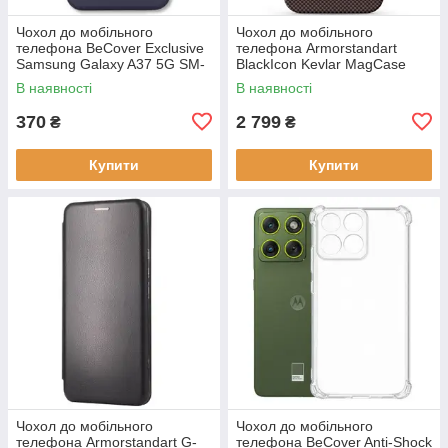
Чохол до мобільного
Чохол до мобільного
телефона BeCover Exclusive
телефона Armorstandart
Samsung Galaxy A37 5G SM-
BlackIcon Kevlar MagCase
A376 Deep Blue (715019)
Apple iPhone 17 Sunset
В наявності
В наявності
(ARM90153)
370
2 799
₴
₴
Купити
Купити
Чохол до мобільного
Чохол до мобільного
телефона Armorstandart G-
телефона BeCover Anti-Shock