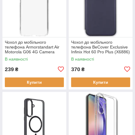
Чохол до мобільного
Чохол до мобільного
телефона Armorstandart Air
телефона BeCover Exclusive
Motorola G06 4G Camera
Infinix Hot 60 Pro Plus (X6886)
cover Clear (ARM89057)
Deep Blue (714717)
В наявності
В наявності
239
370
₴
₴
Купити
Купити