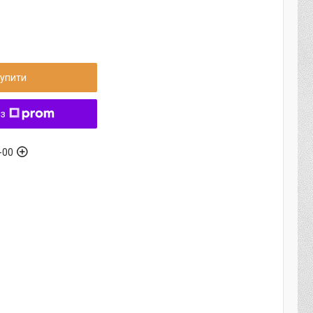
упити
 з
-00