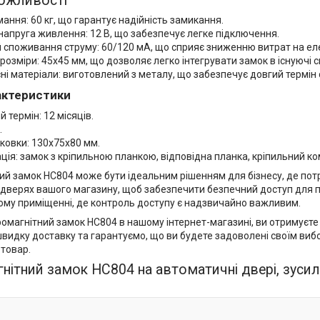
ожливості
ання: 60 кг, що гарантує надійність замикання.
напруга живлення: 12 В, що забезпечує легке підключення.
 споживання струму: 60/120 мА, що сприяє зниженню витрат на ел
розміри: 45х45 мм, що дозволяє легко інтегрувати замок в існуючі 
ні матеріали: виготовлений з металу, що забезпечує довгий термін
рактеристики
й термін: 12 місяців.
.
ковки: 130х75х80 мм.
ія: замок з кріпильною планкою, відповідна планка, кріпильний ко
ий замок HC804 може бути ідеальним рішенням для бізнесу, де пот
х дверях вашого магазину, щоб забезпечити безпечний доступ для п
ому приміщенні, де контроль доступу є надзвичайно важливим.
магнітний замок HC804 в нашому інтернет-магазині, ви отримуєте в
видку доставку та гарантуємо, що ви будете задоволені своїм виб
 товар.
нітний замок HC804 на автоматичні двері, зусилл