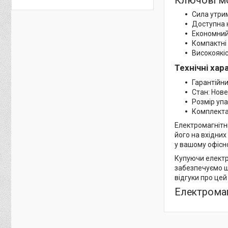
Ключові м
Сила утрим
Доступна 
Економний
Компактні 
Високоякіс
Технічні ха
Гарантійни
Стан: Нове
Розмір упа
Комплектац
Електромагнітн
його на вхідни
у вашому офісн
Купуючи електро
забезпечуємо ш
відгуки про цей
Електромаг