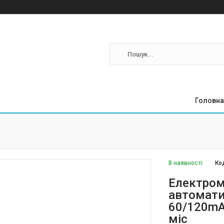
Головна
В наявності
Ко
Електром
автоматич
60/120mA,
міс