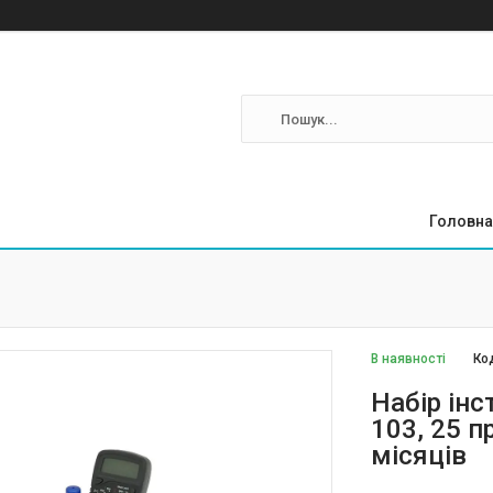
Головна
В наявності
Ко
Набір ін
103, 25 п
місяців