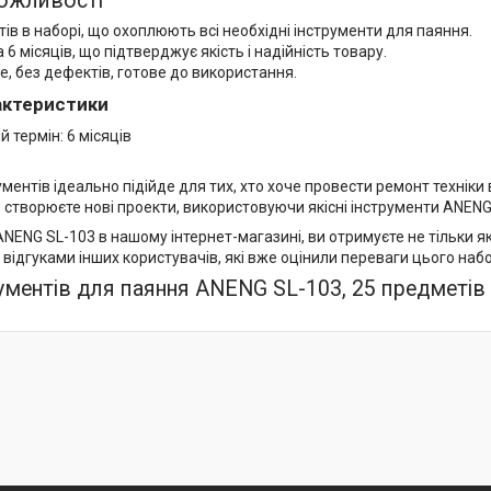
ожливості
ів в наборі, що охоплюють всі необхідні інструменти для паяння.
а 6 місяців, що підтверджує якість і надійність товару.
е, без дефектів, готове до використання.
рактеристики
й термін: 6 місяців
ументів ідеально підійде для тих, хто хоче провести ремонт техніки
 створюєте нові проекти, використовуючи якісні інструменти ANENG
NENG SL-103 в нашому інтернет-магазині, ви отримуєте не тільки я
відгуками інших користувачів, які вже оцінили переваги цього набо
рументів для паяння ANENG SL-103, 25 предметів