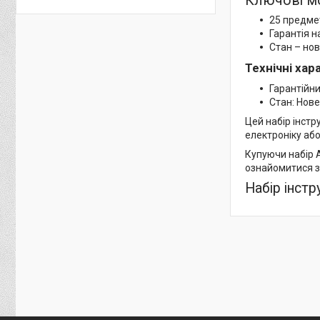
Ключові м
25 предмет
Гарантія н
Стан – нов
Технічні ха
Гарантійни
Стан: Нове
Цей набір інстр
електроніку або
Купуючи набір A
ознайомитися з 
Набір інст