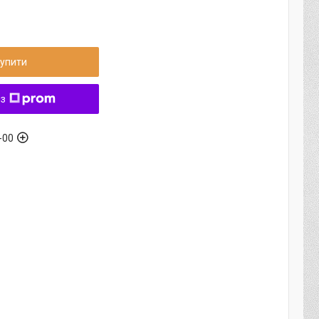
упити
 з
-00