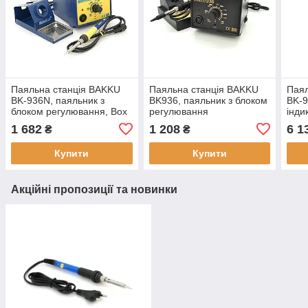
Паяльна станція BAKKU
Паяльна станція BAKKU
Паял
BK-936N, паяльник з
BK936, паяльник з блоком
BK-9
блоком регулювання, Box
регулювання
інди
(263*215*118) 1,7 кг,
(263*215*118) 1,5 кг,
паял
1 682
1 208
6 1
₴
₴
потужність 50 Вт
потужність 50 Вт,
блок
температура 200-480 °C
175*
Купити
Купити
Акційні пропозиції та новинки