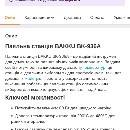
Опис
Характеристики
Доставка
Оплата
Умови п
Опис
Паяльна станція BAKKU BK-936A
Паяльна станція BAKKU BK-936A – це надійний інструмент
для демонтажу та паяння різних видів компонентів. Завдяки
своїй потужності та широкому діапазо
ну температур,
ця
станція є ідеальним вибором як для професіоналів, так і для
домашніх
майстр
ів. Простота у використанні та якість
виконання роблять цю паяльну станцію оптимальним
вибором для всіх, хто цінує ефективність і надійність.
Ключові можливості
Потужність паяльника: 60 Вт для швидкого нагріву.
Діапазон температури жала: від 200°С до 480°С для
різних матеріалів.
Висока стабільність температури: +/- 2° для точності