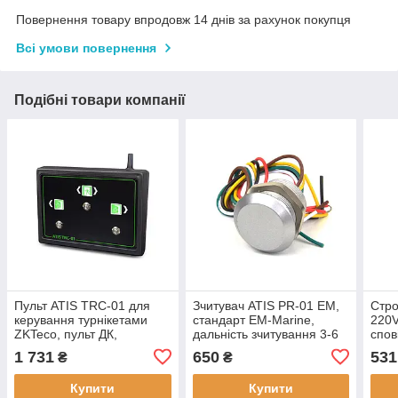
Повернення товару впродовж 14 днів за рахунок покупця
Всі умови повернення
Подібні товари компанії
Пульт ATIS TRC-01 для
Зчитувач ATIS PR-01 EM,
Стро
керування турнікетами
стандарт EM-Marine,
220V
ZKTeco, пульт ДК,
дальність зчитування 3-6
спов
живлення DC 12 В
см, вихід Wiegand 26
В, с
1 731
650
531
₴
₴
∅45 
Купити
Купити