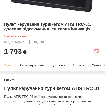
Пульт керування турнікетом ATIS TRC-01,
дротове підключення, світлова індикація
Немає в наявності
Код: 00026780
Роздріб
1 793
₴
Опис
Характеристики
Доставка
Оплата
Умови п
Опис
Пульт керування турнікетом ATIS TRC-01
Пульт ATIS TRC-01 забезпечує зручне та ефективне
управління турнікетами, дозволяючи вручну регулювати