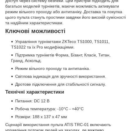
доступ через систему безпеки. Цей пристрій підходить для
багатьох моделей турнікетів, маючи можливість активувати
режим вільного проходу або антипаніку. Доставка та покупка
цього пульта стануть простими завдяки його високій сумісності
та надійним характеристикам.
Ключові можливості
Управління турнікетами ZKTeco TS1000, TS1011,
TS1022 та їх Pro модифікаціями.
Підтримка турнікетів Форма, Бізант, Класік, Титан,
Гранд, Аскольд.
Режим вільного проходу та антипаніка.
Світлова індикація для зручності використання.
Дротове підключення для стабільності сигналу.
Технічні характеристики
Питання: DC 12 В
Робоча температура: -10°C - +40°C
Розміри: 188 x 137 x 47 мм
Сценарії використання пульта ATIS TRC-01 включають
управління потоком людей на заходах, де важливо