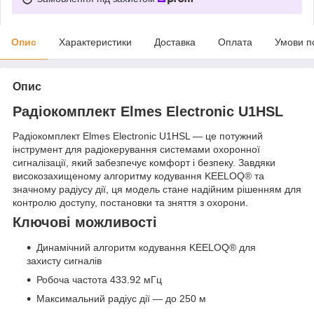
Опис
Характеристики
Доставка
Оплата
Умови п
Опис
Радіокомплект Elmes Electronic U1HSL
Радіокомплект Elmes Electronic U1HSL — це потужний
інструмент для радіокерування системами охоронної
сигналізації, який забезпечує комфорт і безпеку. Завдяки
високозахищеному алгоритму кодування KEELOQ® та
значному радіусу дії, ця модель стане надійним рішенням для
контролю доступу, постановки та зняття з охорони.
Ключові можливості
Динамічний алгоритм кодування KEELOQ® для
захисту сигналів
Робоча частота 433.92 мГц
Максимальний радіус дії — до 250 м