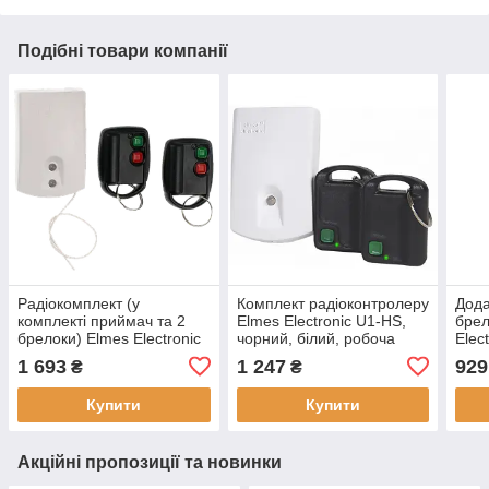
Подібні товари компанії
Радіокомплект (у
Комплект радіоконтролеру
Дода
комплекті приймач та 2
Elmes Electronic U1-HS,
брел
брелоки) Elmes Electronic
чорний, білий, робоча
Elec
U2HS, радіус дії 150 м,
частота 433.92 МГц
433.
1 693
1 247
929
₴
₴
частота 433.92 мГц
Купити
Купити
Акційні пропозиції та новинки