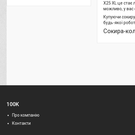
X25 XL це стає
можливо, у вас 
Купуючи сокиру-
будь-якої робо
Сокира-кол
100K
Про компанію
Контакти