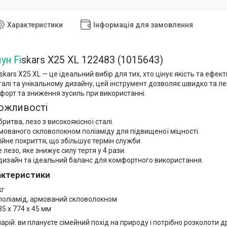
Характеристики
Інформація для замовлення
ун Fi
skars X25 XL 122483 (1015643)
skars X25 XL — це ідеальний вибір для тих, хто цінує якість та ефек
сталі та унікальному дизайну, цей інструмент дозволяє швидко та 
форт та зниження зусиль при використанні.
ожливості
бритва, лезо з високоякісної сталі.
мованого скловолокном поліаміду для підвищеної міцності.
йне покриття, що збільшує термін служби.
лезо, яке знижує силу тертя у 4 рази.
дизайн та ідеальний баланс для комфортного використання.
рактеристики
кг
 поліамід, армований скловолокном
35 x 774 x 45 мм
нарій: ви плануєте сімейний похід на природу і потрібно розколоти