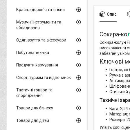
Краса, здоров’я та гігієна
Опис
Музичні інструменти та
обладнання
Сокира-ко
л
Одяг, взуття та аксесуари
Сокира-колун Fi
високоякісної 
Побутова техніка
забезпечує ком
Ключові м
Продукти харчування
Гостре, як 
Ручка з ар
Спорт, туризм та відпочинок
Антикорозі
Шліфоване 
Тактичні товари та
Стильний 
спорядження
Технічні ха
Товари для бізнесу
Вага: 2,54 
Матеріал:
Розміри: 2
Товари для дітей
Уявіть собі сце