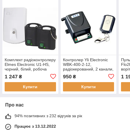
Комплект радіоконтролеру
Контролер Yli Electronic
Пуль
Elmes Electronic U1-HS,
WBK-400-2-12,
Flo2
чорний, білий, робоча
радіокерований, 2 канали,
ворі
частота 433.92 МГц
12В, до 50 м, максимум
чорн
1 247
950
1 1
₴
₴
29 брелоків
Купити
Купити
Про нас
94% позитивних з 232 відгуків за рік
Працює з 13.12.2022