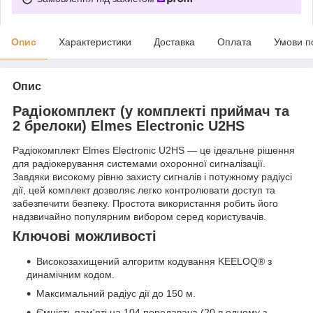
Опис
Характеристики
Доставка
Оплата
Умови п
Опис
Радіокомплект (у комплекті приймач та
2 брелоки) Elmes Electronic U2HS
Радіокомплект Elmes Electronic U2HS — це ідеальне рішення
для радіокерування системами охоронної сигналізації.
Завдяки високому рівню захисту сигналів і потужному радіусі
дії, цей комплект дозволяє легко контролювати доступ та
забезпечити безпеку. Простота використання робить його
надзвичайно популярним вибором серед користувачів.
Ключові можливості
Високозахищений алгоритм кодування KEELOQ® з
динамічним кодом.
Максимальний радіус дії до 150 м.
Ємність пам'яті на 104 передавача (20 в одному з