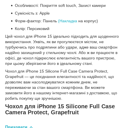
Особливості: Покриття soft touch, Захист камери
Сумісність з: Apple
Форм-фактор: Панель
(Накладка
на корпус)
Колір: Персиковий
Цей чохол для iPhone 15 ідеально підходить для щоденного
використання. Уявіть, як ви прогулюєтеся містом, не
турбуючись про подряпини або удари, адже ваш смартфон
надійно захищений у стильному чохлі. Або ж ви працюєте в
офісі, де чохол підкреслює елегантність вашого пристрою,
при цьому зберігаючи його в ідеальному стані.
Чохол для iPhone 15 Silicone Full Case Camera Protect,
Grapefruit — це поєднання елегантності та надійності, що
дозволяє вам насолоджуватися кожним днем, не
переживаючи за стан вашого смартфона. Ви можете
замовити його в нашому інтернет-магазині з доставкою, що
робить покупку ще зручнішою.
Чохол для iPhone 15 Silicone Full Case
Camera Protect, Grapefruit
Приховати