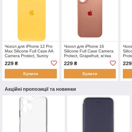
Чохол для iPhone 12 Pro
Чохол для iPhone 16
Чохо
Max Silicone Full Case AA
Silicone Full Case Camera
Sili
Camera Protect, Sunny
Protect, Grapefruit, м'яка
Prot
Yellow, м'яка мікрофібра,
підкладка з мікрофібри,
мікр
229
229
229
₴
₴
захист 360°
захист 360°
Купити
Купити
Акційні пропозиції та новинки