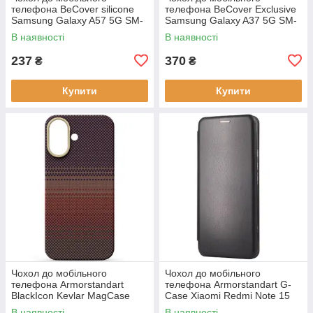
телефона BeCover silicone
телефона BeCover Exclusive
Samsung Galaxy A57 5G SM-
Samsung Galaxy A37 5G SM-
A576 Transparent (714858)
A376 Deep Blue (715019)
В наявності
В наявності
237
370
₴
₴
Купити
Купити
Чохол до мобільного
Чохол до мобільного
телефона Armorstandart
телефона Armorstandart G-
BlackIcon Kevlar MagCase
Case Xiaomi Redmi Note 15
Apple iPhone 17 Sunset
4G Black (ARM89695)
В наявності
В наявності