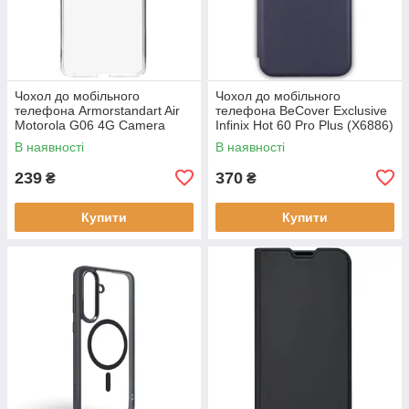
Чохол до мобільного
Чохол до мобільного
телефона Armorstandart Air
телефона BeCover Exclusive
Motorola G06 4G Camera
Infinix Hot 60 Pro Plus (X6886)
cover Clear (ARM89057)
Deep Blue (714717)
В наявності
В наявності
239
370
₴
₴
Купити
Купити