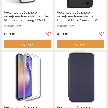
Чохол до мобільного
Чохол до мобільного
телефона Armorstandart Unit
телефона Armorstandart
MagCase Samsung S25 FE
OneFold Case Samsung A37
5G Black (ARM89156)
5G Black (ARM89718)
В наявності
В наявності
699
409
₴
₴
Купити
Купити
Чохол до мобільного
Чохол до мобільного