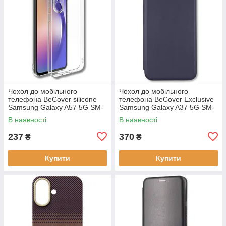
Чохол до мобільного
Чохол до мобільного
телефона BeCover silicone
телефона BeCover Exclusive
Samsung Galaxy A57 5G SM-
Samsung Galaxy A37 5G SM-
A576 Transparent (714858)
A376 Deep Blue (715019)
В наявності
В наявності
237
370
₴
₴
Купити
Купити