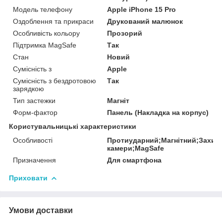
Модель телефону
Apple iPhone 15 Pro
Оздоблення та прикраси
Друкований малюнок
Особливість кольору
Прозорий
Підтримка MagSafe
Так
Стан
Новий
Сумісність з
Apple
Сумісність з бездротовою
Так
зарядкою
Тип застежки
Магніт
Форм-фактор
Панель (Накладка на корпус)
Користувальницькі характеристики
Особливості
Протиударний;Магнітний;Захис
камери;MagSafe
Призначення
Для смартфона
Приховати
Умови доставки