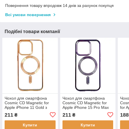
Повернення товару впродовж 14 днів за рахунок покупця
Всі умови повернення
Подібні товари компанії
Чохол для смартфона
Чохол для смартфона
Чох
Cosmic CD Magnetic for
Cosmic CD Magnetic for
Cosm
Apple iPhone 11 Gold з
Apple iPhone 15 Pro Max
for 
гальванічним покриттям
Deep Purple з MagSafe,
Purp
211
211
188
₴
₴
та підтримкою MagSafe
протиударний,
покр
гальванічне покриття
Mag
Купити
Купити