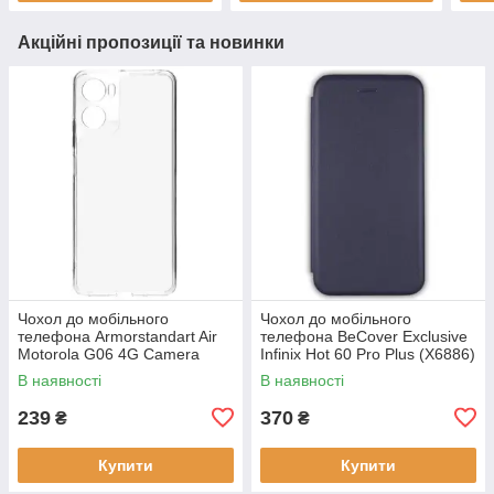
Акційні пропозиції та новинки
Чохол до мобільного
Чохол до мобільного
телефона Armorstandart Air
телефона BeCover Exclusive
Motorola G06 4G Camera
Infinix Hot 60 Pro Plus (X6886)
cover Clear (ARM89057)
Deep Blue (714717)
В наявності
В наявності
239
370
₴
₴
Купити
Купити