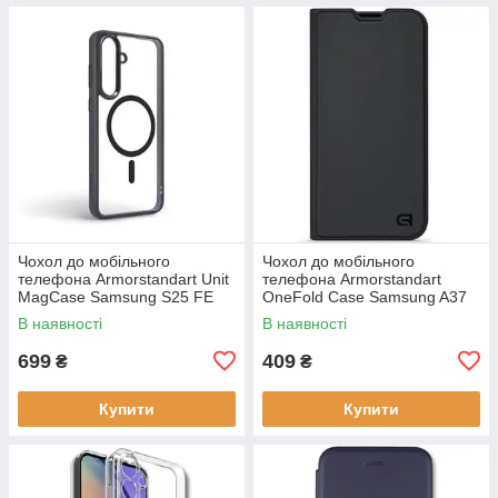
Чохол до мобільного
Чохол до мобільного
телефона Armorstandart Unit
телефона Armorstandart
MagCase Samsung S25 FE
OneFold Case Samsung A37
5G Black (ARM89156)
5G Black (ARM89718)
В наявності
В наявності
699
409
₴
₴
Купити
Купити