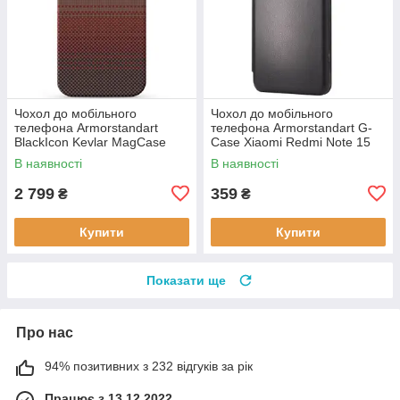
Чохол до мобільного
Чохол до мобільного
телефона Armorstandart
телефона Armorstandart G-
BlackIcon Kevlar MagCase
Case Xiaomi Redmi Note 15
Apple iPhone 17 Sunset
4G Black (ARM89695)
В наявності
В наявності
(ARM90153)
2 799
359
₴
₴
Купити
Купити
Показати ще
Про нас
94% позитивних з 232 відгуків за рік
Працює з 13.12.2022