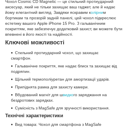
Чохол Cosmic CD Magnetic — це стильний протиударний
аксесуар, який не тільки захищає ваш гаджет, але й надає
йому елегантний вигляд. Завдяки яскравим к
олірни
м
бортикам та прозорій задній панелі, цей чохол підкреслює
естетику вашого Apple iPhone 15 Pro. З гальванічним
покриттям, яке забезпечує додатковий захист, ви можете бути
впевнені в його якості та надійності.
Ключові можливості
Стильний протиударний чохол, що захищає
смартфон.
Гальванічне покриття, яке надає блиск та захищає від
подряпин.
Щільний термополіуретан для амортизації ударів.
Припіднята рамка для захисту камери.
Вбудований магніт для ш
видко
го заряджання на
бездротових зарядках.
Сумісність з MagSafe для зручності використання.
Технічні характеристики
Вид товара: Чохол для смартфона з MagSafe