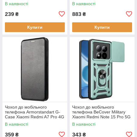
cover Clear (ARM89057)
iPhone 17 Pro Max Black
В наявності
В наявності
(715410)
239
883
₴
₴
Купити
Купити
Чохол до мобільного
Чохол до мобільного
телефона Armorstandart G-
телефона BeCover Military
Case Xiaomi Redmi A7 Pro 4G
Xiaomi Redmi Note 15 Pro 5G
/ Poco C81 Pro 4G Black
Dark Green (715867)
В наявності
В наявності
(ARM91126)
359
343
₴
₴