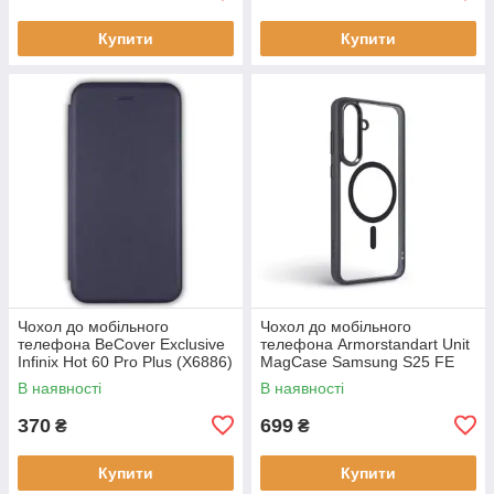
Купити
Купити
Чохол до мобільного
Чохол до мобільного
телефона BeCover Exclusive
телефона Armorstandart Unit
Infinix Hot 60 Pro Plus (X6886)
MagCase Samsung S25 FE
Deep Blue (714717)
5G Black (ARM89156)
В наявності
В наявності
370
699
₴
₴
Купити
Купити