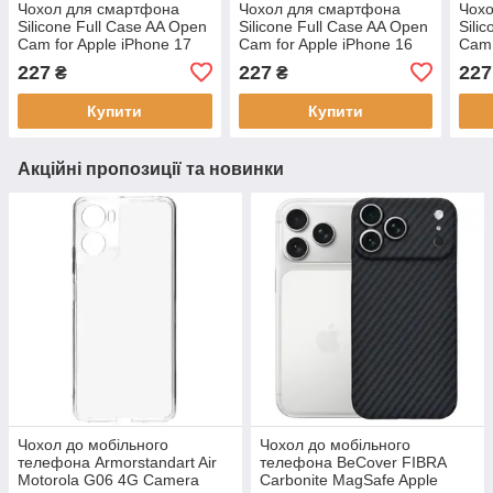
Чохол для смартфона
Чохол для смартфона
Чох
Silicone Full Case AA Open
Silicone Full Case AA Open
Sili
Cam for Apple iPhone 17
Cam for Apple iPhone 16
Cam 
20,China Red
15,Pink Sand, силікон,
21, 
227
227
227
₴
₴
мікрофібра
мікр
Купити
Купити
Акційні пропозиції та новинки
Чохол до мобільного
Чохол до мобільного
телефона Armorstandart Air
телефона BeCover FIBRA
Motorola G06 4G Camera
Carbonite MagSafe Apple