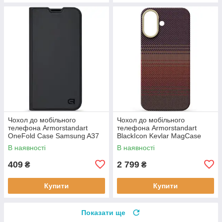
Чохол до мобільного
Чохол до мобільного
телефона Armorstandart
телефона Armorstandart
OneFold Case Samsung A37
BlackIcon Kevlar MagCase
5G Black (ARM89718)
Apple iPhone 17 Sunset
В наявності
В наявності
(ARM90153)
409
2 799
₴
₴
Купити
Купити
Показати ще