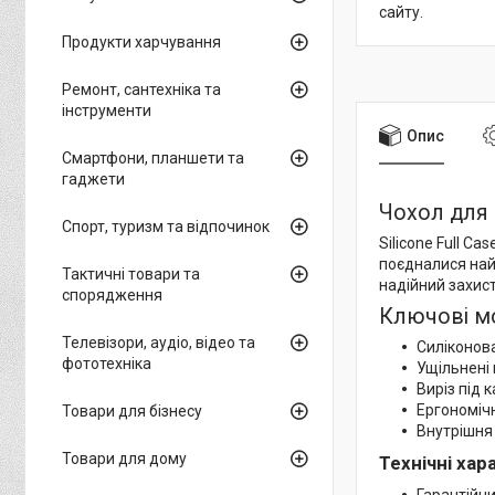
сайту.
Продукти харчування
Ремонт, сантехніка та
інструменти
Опис
Смартфони, планшети та
гаджети
Чохол для с
Спорт, туризм та відпочинок
Silicone Full C
поєдналися найп
Тактичні товари та
надійний захис
спорядження
Ключові м
Телевізори, аудіо, відео та
Силіконова
фототехніка
Ущільнені 
Виріз під 
Ергономіч
Товари для бізнесу
Внутрішня 
Товари для дому
Технічні ха