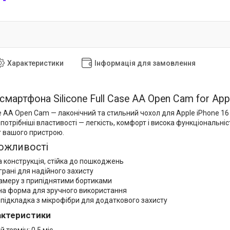
Характеристики
Інформація для замовлення
мартфона Silicone Full Case AA Open Cam for Appl
ase AA Open Cam — лаконічний та стильний чохол для Apple iPhone 1
отрібніші властивості — легкість, комфорт і висока функціональніс
т вашого пристрою.
ожливості
 конструкція, стійка до пошкоджень
грані для надійного захисту
камеру з припіднятими бортиками
на форма для зручного використання
підкладка з мікрофібри для додаткового захисту
рактеристики