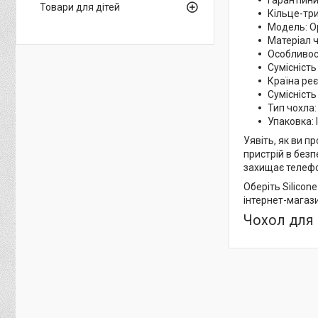
Гарантійний
Товари для дітей
Кільце-три
Модель: O
Матеріал ч
Особливост
Сумісність
Країна реє
Сумісність
Тип чохла
Упаковка: 
Уявіть, як ви п
пристрій в безп
захищає телефо
Оберіть Silicon
інтернет-магаз
Чохол для с