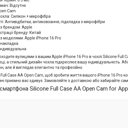
 термін: 0.5 міс
мач: Відсутнє
pen Cam
охла: Силікон + мікрофібра
і: Антивідбитки, антиковзання, підкладка з мікрофібри
 з брендом: Apple
страції бренду: Китай
 з моделями: Apple iPhone 16 Pro
: накладка
Індивідуальна
роходите вулицями з вашим Apple iPhone 16 Pro в чохлі Silicone Full
еці, а стильний дизайн чохла підкреслює вашу індивідуальність. Або
н, але й виглядає елегантно та професійно.
e Full Case AA Open Cam, щоб зробити життя вашого iPhone 16 Pro 
ині приємно вас здивує. Замовляйте з доставкою або забирайте сам
мартфона Silicone Full Case AA Open Cam for Appl