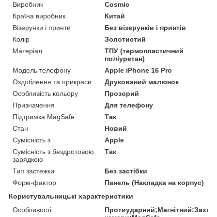
Виробник
Cosmic
Країна виробник
Китай
Візерунки і принти
Без візерунків і принтів
Колір
Золотистий
Матеріал
ТПУ (термопластичний
поліуретан)
Модель телефону
Apple iPhone 16 Pro
Оздоблення та прикраси
Друкований малюнок
Особливість кольору
Прозорий
Призначення
Для телефону
Підтримка MagSafe
Так
Стан
Новий
Сумісність з
Apple
Сумісність з бездротовою
Так
зарядкою
Тип застежки
Без застібки
Форм-фактор
Панель (Накладка на корпус)
Користувальницькі характеристики
Особливості
Протиударний;Магнітний;Захис