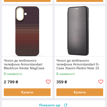
Чохол до мобільного
Чохол до мобільного
телефона Armorstandart
телефона Armorstandart G-
BlackIcon Kevlar MagCase
Case Xiaomi Redmi Note 15
Apple iPhone 17 Sunset
4G Black (ARM89695)
В наявності
В наявності
(ARM90153)
2 799
359
₴
₴
Купити
Купити
Показати ще