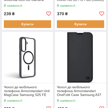
cover Clear (ARM89057)
Deep Blue (714717)
В наявності
В наявності
239
370
₴
₴
Купити
Купити
Чохол до мобільного
Чохол до мобільного
телефона Armorstandart Unit
телефона Armorstandart
MagCase Samsung S25 FE
OneFold Case Samsung A37
5G Black (ARM89156)
5G Black (ARM89718)
В наявності
В наявності