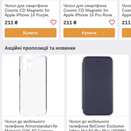
Чохол для смартфона
Чохол для смартфона
Чох
Cosmic CD Magnetic for
Cosmic CD Magnetic for
Cosm
Apple iPhone 16 Purple,
Apple iPhone 16 Pro Rose
Appl
антиударний, гальванічне
Gold, антиударний,
Gold
211
211
211
₴
₴
покриття
гальванічне покриття
галь
Купити
Купити
Акційні пропозиції та новинки
Чохол до мобільного
Чохол до мобільного
телефона Armorstandart Air
телефона BeCover Exclusive
Motorola G06 4G Camera
Infinix Hot 60 Pro Plus (X6886)