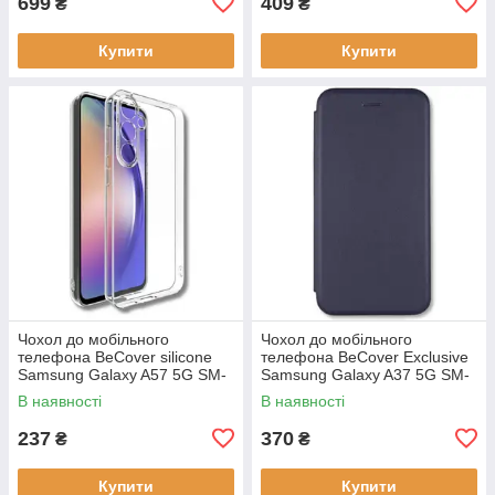
699
409
₴
₴
Купити
Купити
Чохол до мобільного
Чохол до мобільного
телефона BeCover silicone
телефона BeCover Exclusive
Samsung Galaxy A57 5G SM-
Samsung Galaxy A37 5G SM-
A576 Transparent (714858)
A376 Deep Blue (715019)
В наявності
В наявності
237
370
₴
₴
Купити
Купити