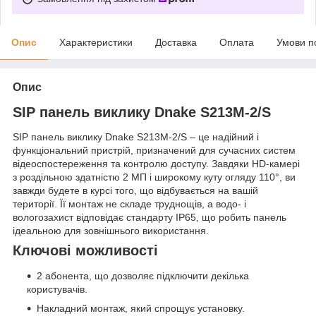
Опис
Характеристики
Доставка
Оплата
Умови п
Опис
SIP панель виклику Dnake S213M-2/S
SIP панель виклику Dnake S213M-2/S – це надійний і
функціональний пристрій, призначений для сучасних систем
відеоспостереження та контролю доступу. Завдяки HD-камері
з роздільною здатністю 2 МП і широкому куту огляду 110°, ви
завжди будете в курсі того, що відбувається на вашій
території. Її монтаж не складе труднощів, а водо- і
вологозахист відповідає стандарту IP65, що робить панель
ідеальною для зовнішнього використання.
Ключові можливості
2 абонента, що дозволяє підключити декілька
користувачів.
Накладний монтаж, який спрощує установку.