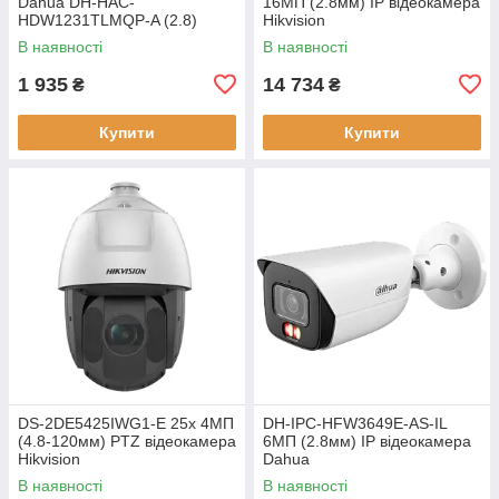
Dahua DH-HAC-
16МП (2.8мм) IP відеокамера
HDW1231TLMQP-A (2.8)
Hikvision
В наявності
В наявності
1 935
14 734
₴
₴
Купити
Купити
DS-2DE5425IWG1-E 25х 4МП
DH-IPC-HFW3649E-AS-IL
(4.8-120мм) PTZ відеокамера
6МП (2.8мм) IP відеокамера
Hikvision
Dahua
В наявності
В наявності