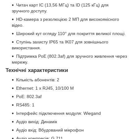
Читач карт IC (13,56 МГц) та ID (125 кГц) для
зручного доступу.
HD-камера з резолюцією 2 МП для високоякісного
відео.
Широкий кут огляду 110° для покриття великої площі.
Ступінь захисту IP65 та IK07 для зовнішнього
використання.
Підтримка PoE (802.3af) для зручного живлення через
мережу.
Технічні характеристики
Кількість абонентів: 2
Ethernet: 1 x RJ45, 10/100 M
PoE: 802.3af
RS485: 1
Інтерфейс підключення модуля: Wiegand
Аудіо вихід: Динамік
Аудіо вхід: Вбудований мікрофон
Аудіо компресія: G.711