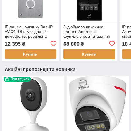
IP панель виклику Bas-IP
8-дюймова виклична
IP-п
AV-04FDI silver для IP-
панель Android із
Akuv
домофонів, роздільна
функцією розпізнавання
silv
здатність 2 Мп, ступінь
обличчя Dnake S617, IP65,
накл
12 395
68 800
18 
₴
₴
захисту IP65
2 МП камери
підс
Купити
Купити
Акційні пропозиції та новинки
Подарунок