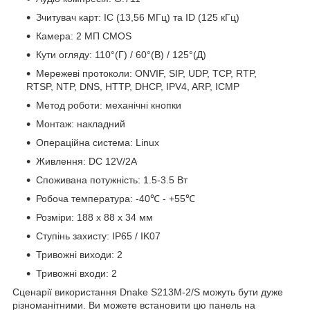
Зчитувач карт: IC (13,56 МГц) та ID (125 кГц)
Камера: 2 МП CMOS
Кути огляду: 110°(Г) / 60°(В) / 125°(Д)
Мережеві протоколи: ONVIF, SIP, UDP, TCP, RTP,
RTSP, NTP, DNS, HTTP, DHCP, IPV4, ARP, ICMP
Метод роботи: механічні кнопки
Монтаж: накладний
Операційна система: Linux
Живлення: DC 12V/2A
Споживана потужність: 1.5-3.5 Вт
Робоча температура: -40℃ - +55℃
Розміри: 188 x 88 x 34 мм
Ступінь захисту: IP65 / IK07
Тривожні виходи: 2
Тривожні входи: 2
Сценарії використання Dnake S213M-2/S можуть бути дуже
різноманітними. Ви можете встановити цю панель на