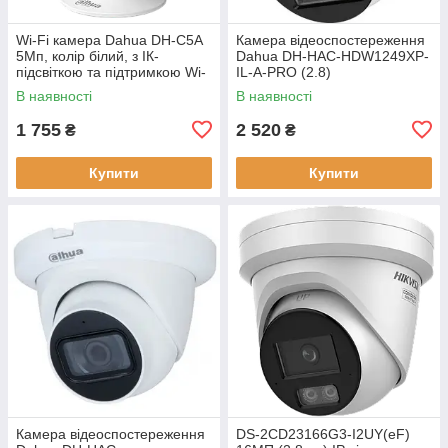
Wi-Fi камера Dahua DH-C5A
Камера відеоспостереження
5Мп, колір білий, з ІК-
Dahua DH-HAC-HDW1249XP-
підсвіткою та підтримкою Wi-
IL-A-PRO (2.8)
Fi для внутрішнього
В наявності
В наявності
використання
1 755
2 520
₴
₴
Купити
Купити
Камера відеоспостереження
DS-2CD23166G3-I2UY(eF)