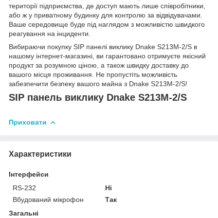
території підприємства, де доступ мають лише співробітники,
або ж у приватному будинку для контролю за відвідувачами.
Ваше середовище буде під наглядом з можливістю швидкого
реагування на інциденти.
Вибираючи покупку SIP панелі виклику Dnake S213M-2/S в
нашому інтернет-магазині, ви гарантовано отримуєте якісний
продукт за розумною ціною, а також швидку доставку до
вашого місця проживання. Не пропустіть можливість
забезпечити безпеку вашого майна з Dnake S213M-2/S!
SIP панель виклику Dnake S213M-2/S
Приховати
Характеристики
Інтерфейси
RS-232
Ні
Вбудований мікрофон
Так
Загальні