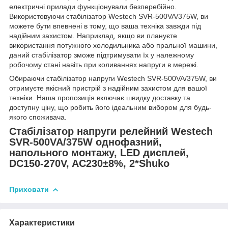
електричні прилади функціонували безперебійно.
Використовуючи стабілізатор Westech SVR-500VA/375W, ви
можете бути впевнені в тому, що ваша техніка завжди під
надійним захистом. Наприклад, якщо ви плануєте
використання потужного холодильника або пральної машини,
даний стабілізатор зможе підтримувати їх у належному
робочому стані навіть при коливаннях напруги в мережі.
Обираючи стабілізатор напруги Westech SVR-500VA/375W, ви
отримуєте якісний пристрій з надійним захистом для вашої
техніки. Наша пропозиція включає швидку доставку та
доступну ціну, що робить його ідеальним вибором для будь-
якого споживача.
Стабілізатор напруги релейний Westech
SVR-500VA/375W однофазний,
напольного монтажу, LED дисплей,
DC150-270V, AC230±8%, 2*Shuko
Приховати
Характеристики