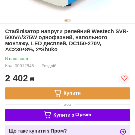
Стабілізатор напруги релейний Westech SVR-
500VA/375W однофазний, напольного
монтажу, LED дисплей, DC150-270V,
AC230±8%, 2*Shuko
В наявності
Код: 00012945
Роздріб
2 402
₴
Купити
або
Купити з
Що таке купити з Пром?