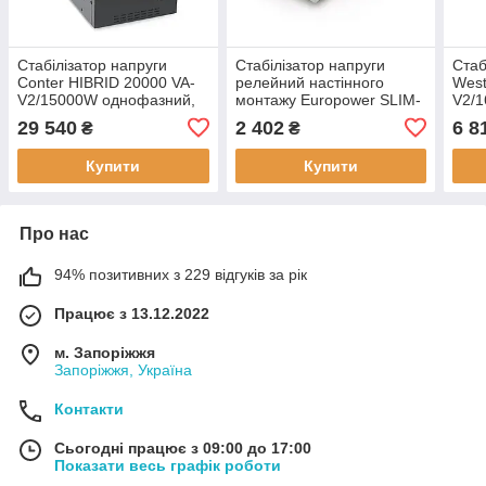
Стабілізатор напруги
Стабілізатор напруги
Стаб
Conter HIBRID 20000 VA-
релейний настінного
West
V2/15000W однофазний,
монтажу Europower SLIM-
V2/
сервопривод, підлогового
1000SBR LED, 1000VA
серв
29 540
2 402
6 8
₴
₴
монтажу, LED-дисплей,
700W, 140-270Vac,
підл
SHUKO 2, Q1
діап
Купити
Купити
Про нас
94% позитивних з 229 відгуків за рік
Працює з 13.12.2022
м. Запоріжжя
Запоріжжя, Україна
Контакти
Сьогодні працює з 09:00 до 17:00
Показати весь графік роботи