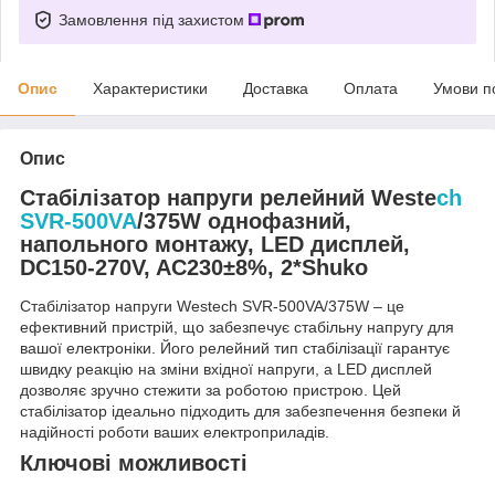
Замовлення під захистом
Опис
Характеристики
Доставка
Оплата
Умови п
Опис
Стабілізатор напруги релейний Weste
ch
SVR-500VA
/375W однофазний,
напольного монтажу, LED дисплей,
DC150-270V, AC230±8%, 2*Shuko
Стабілізатор напруги Westech SVR-500VA/375W – це
ефективний пристрій, що забезпечує стабільну напругу для
вашої електроніки. Його релейний тип стабілізації гарантує
швидку реакцію на зміни вхідної напруги, а LED дисплей
дозволяє зручно стежити за роботою пристрою. Цей
стабілізатор ідеально підходить для забезпечення безпеки й
надійності роботи ваших електроприладів.
Ключові можливості