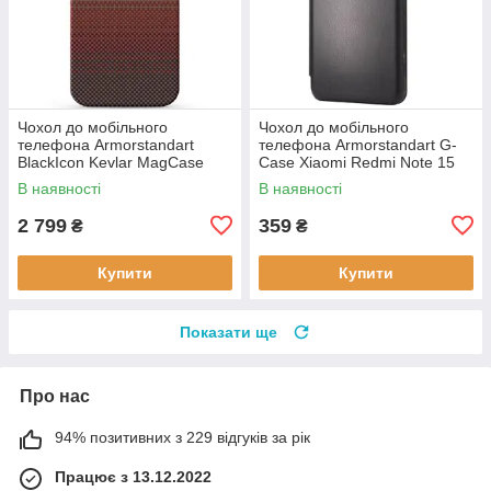
Чохол до мобільного
Чохол до мобільного
телефона Armorstandart
телефона Armorstandart G-
BlackIcon Kevlar MagCase
Case Xiaomi Redmi Note 15
Apple iPhone 17 Sunset
4G Black (ARM89695)
В наявності
В наявності
(ARM90153)
2 799
359
₴
₴
Купити
Купити
Показати ще
Про нас
94% позитивних з 229 відгуків за рік
Працює з 13.12.2022