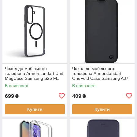
Чохол до мобільного
Чохол до мобільного
телефона Armorstandart Unit
телефона Armorstandart
MagCase Samsung S25 FE
OneFold Case Samsung A37
5G Black (ARM89156)
5G Black (ARM89718)
В наявності
В наявності
699
409
₴
₴
Купити
Купити