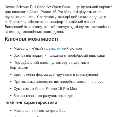
Чохол Silicone Full Case AA Open Cam — це ідеальний варіант
для власників Apple iPhone 15 Pro Max, які цінують стиль і
функціональність. У зеленому кольорі цей чохол поєднує в
собі легкість, абсолютний комфорт і надійний захист.
Виконаний із силікону, він забезпечує відмінну амортизацію та
захист від механічних пошкоджень.
Ключові можливості
Матеріал: м'який та ел
астичн
ий силікон
Захист від подряпин завдяки мікрофібровій підкладці
Передбачений виріз під камеру з піднятими
бортиками
Ергономічна форма для зручності в користуванні
Протиковзка поверхня, що запобігає ковзанню в руці
Сумісність з Apple iPhone 15 Pro Max
Захист клавіш за рахунок накладок
Технічні характеристики
Матеріал: силікон, мікрофібра