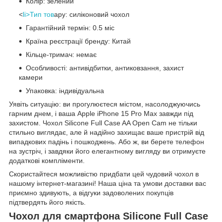
Колір: зелений
<
li>Тип тов
ару: силіконовий чохол
Гарантійний термін: 0.5 міс
Країна реєстрації бренду: Китай
Кільце-тримач: немає
Особливості: антивідбитки, антиковзання, захист
камери
Упаковка: індивідуальна
Уявіть ситуацію: ви прогулюєтеся містом, насолоджуючись
гарним днем, і ваша Apple iPhone 15 Pro Max завжди під
захистом. Чохол Silicone Full Case AA Open Cam не тільки
стильно виглядає, але й надійно захищає ваше пристрій від
випадкових падінь і пошкоджень. Або ж, ви берете телефон
на зустріч, і завдяки його елегантному вигляду ви отримуєте
додаткові компліменти.
Скористайтеся можливістю придбати цей чудовий чохол в
нашому інтернет-магазині! Наша ціна та умови доставки вас
приємно здивують, а відгуки задоволених покупців
підтвердять його якість.
Чохол для смартфона Silicone Full Case