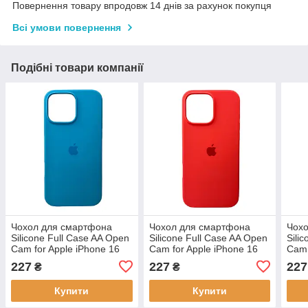
Повернення товару впродовж 14 днів за рахунок покупця
Всі умови повернення
Подібні товари компанії
Чохол для смартфона
Чохол для смартфона
Чох
Silicone Full Case AA Open
Silicone Full Case AA Open
Sili
Cam for Apple iPhone 16
Cam for Apple iPhone 16
Cam 
Pro Max 38,Surf Blue,
Pro Max 18,Peach,
Pro 
227
227
227
₴
₴
силікон, мікрофібра
силікон, мікрофібра
силі
Купити
Купити