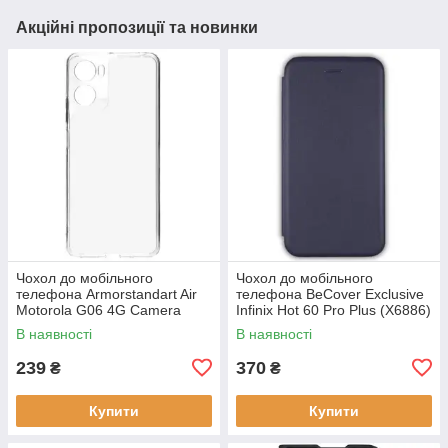
Акційні пропозиції та новинки
Чохол до мобільного
Чохол до мобільного
телефона Armorstandart Air
телефона BeCover Exclusive
Motorola G06 4G Camera
Infinix Hot 60 Pro Plus (X6886)
cover Clear (ARM89057)
Deep Blue (714717)
В наявності
В наявності
239
370
₴
₴
Купити
Купити