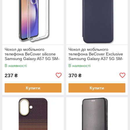
Чохол до мобільного
Чохол до мобільного
телефона BeCover silicone
телефона BeCover Exclusive
Samsung Galaxy A57 5G SM-
Samsung Galaxy A37 5G SM-
A576 Transparent (714858)
A376 Deep Blue (715019)
В наявності
В наявності
237
370
₴
₴
Купити
Купити