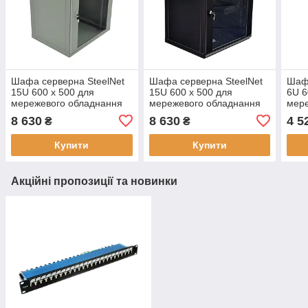
Шафа серверна SteelNet
Шафа серверна SteelNet
Шафа
15U 600 x 500 для
15U 600 x 500 для
6U 6
мережевого обладнання
мережевого обладнання
мер
(скло, сірий), висота 15U,
(скло, чорний), 19", 55 кг
(скло
8 630
8 630
4 5
₴
₴
максимальне
максимальне
мак
навантаження 55 кг
навантаження
нава
Купити
Купити
Акційні пропозиції та новинки