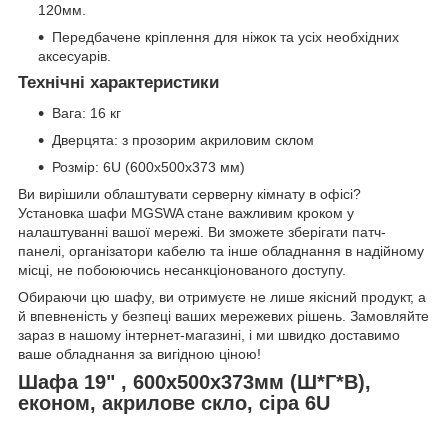
120мм.
Передбачене кріплення для ніжок та усіх необхідних
аксесуарів.
Технічні характеристики
Вага: 16 кг
Дверцята: з прозорим акриловим склом
Розмір: 6U (600х500х373 мм)
Ви вирішили облаштувати серверну кімнату в офісі?
Установка шафи MGSWA стане важливим кроком у
налаштуванні вашої мережі. Ви зможете зберігати патч-
панелі, організатори кабелю та інше обладнання в надійному
місці, не побоюючись несанкціонованого доступу.
Обираючи цю шафу, ви отримуєте не лише якісний продукт, а
й впевненість у безпеці ваших мережевих рішень. Замовляйте
зараз в нашому інтернет-магазині, і ми швидко доставимо
ваше обладнання за вигідною ціною!
Шафа 19" , 600x500x373мм (Ш*Г*В),
економ, акрилове скло, сіра 6U