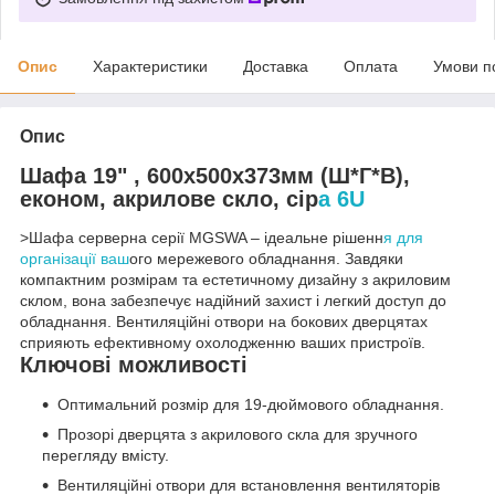
Опис
Характеристики
Доставка
Оплата
Умови п
Опис
Шафа 19" , 600x500x373мм (Ш*Г*В),
економ, акрилове скло, сір
а 6U
>Шафа серверна серії MGSWA – ідеальне рішенн
я для
організації ваш
ого мережевого обладнання. Завдяки
компактним розмірам та естетичному дизайну з акриловим
склом, вона забезпечує надійний захист і легкий доступ до
обладнання. Вентиляційні отвори на бокових дверцятах
сприяють ефективному охолодженню ваших пристроїв.
Ключові можливості
Оптимальний розмір для 19-дюймового обладнання.
Прозорі дверцята з акрилового скла для зручного
перегляду вмісту.
Вентиляційні отвори для встановлення вентиляторів