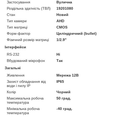
Застосування
Вулична
Роздільна здатність (ТВЛ)
19201080
Стан
Новий
Тип камери
AHD
Тип матриці
CMOS
Форм-фактор
Циліндричний (bullet)
Фізичний розмір матриці
1/2.9"
Інтерфейси
RS-232
Ні
Вбудований мікрофон
Так
Загальні
Живлення
Мережа 12В
Захист обладнання від
IP65
води і пилу IP
Колір
Чорний
Максимальна робоча
50 град.
температура
Мінімальна робоча
-40 град.
температура