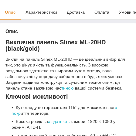
Опис
Характеристики
Доставка
Оплата
Умови п
Опис
Виклична панель Slinex ML-20HD
(black/gold)
Виклична панель Slinex ML-20HD — це ідеальний вибір для
тих, хто цінує якість та функціональність. З високою
роздільною здатністю та широким кутом огляду, вона
забезпечує чітку передачу зображення в будь-яких умовах.
Завдяки надійній конструкції та сучасним технологіям, ця
панель стане важливою час
тиною
вашої системи безпеки.
Ключові можливості
Кут огляду по горизонталі 115˚ для максимальног
о
покр
иття території.
Висока роздільн
а здатність
камери: 1920 × 1080 у
режимі AHD-H.
Температурний діапазон роботи від -40 до +50 °C.