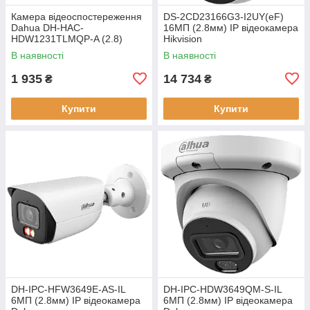
Камера відеоспостереження
DS-2CD23166G3-I2UY(eF)
Dahua DH-HAC-
16МП (2.8мм) IP відеокамера
HDW1231TLMQP-A (2.8)
Hikvision
В наявності
В наявності
1 935
14 734
₴
₴
Купити
Купити
DH-IPC-HFW3649E-AS-IL
DH-IPC-HDW3649QM-S-IL
6МП (2.8мм) IP відеокамера
6МП (2.8мм) IP відеокамера