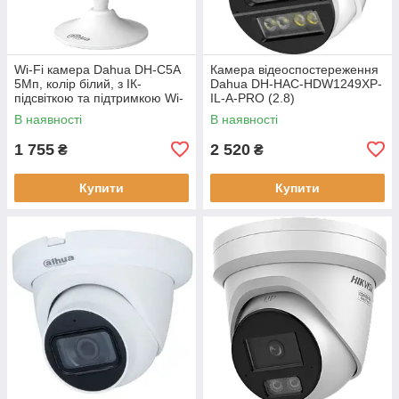
Wi-Fi камера Dahua DH-C5A
Камера відеоспостереження
5Мп, колір білий, з ІК-
Dahua DH-HAC-HDW1249XP-
підсвіткою та підтримкою Wi-
IL-A-PRO (2.8)
Fi для внутрішнього
В наявності
В наявності
використання
1 755
2 520
₴
₴
Купити
Купити