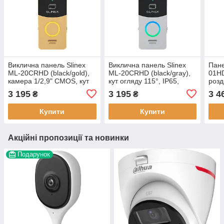
Виклична панель Slinex
Виклична панель Slinex
Пане
ML-20CRHD (black/gold),
ML-20CRHD (black/gray),
01HD
камера 1/2,9" CMOS, кут
кут огляду 115°, IP65,
розд
огляду 115°
живлення 100-240 В
1920
3 195
3 195
3 4
₴
₴
Купити
Купити
Акційні пропозиції та новинки
Подарунок