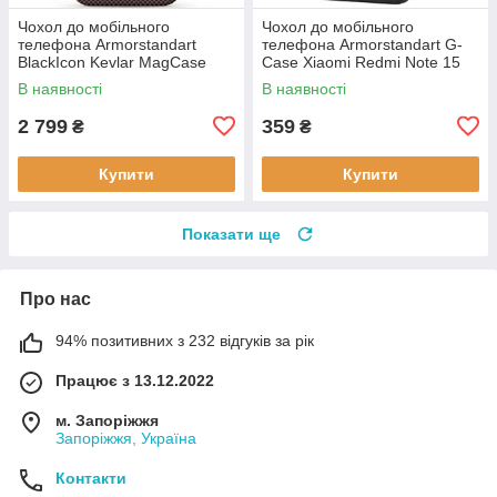
Чохол до мобільного
Чохол до мобільного
телефона Armorstandart
телефона Armorstandart G-
BlackIcon Kevlar MagCase
Case Xiaomi Redmi Note 15
Apple iPhone 17 Sunset
4G Black (ARM89695)
В наявності
В наявності
(ARM90153)
2 799
359
₴
₴
Купити
Купити
Показати ще
Про нас
94% позитивних з 232 відгуків за рік
Працює з 13.12.2022
м. Запоріжжя
Запоріжжя, Україна
Контакти