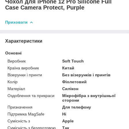
Чохол для iPhone 12 Pro Silicone Full
Case Camera Protect, Purple
Приховати
Характеристики
Основні
Виробник
Soft Touch
Країна виробник
Китай
Візерунки і принти
Без візерунків і принтів
Колір
Фіолетовий
Матеріал
Силікон
Оздоблення та прикраси
Мікрофібра з внутрішньої
сторони
Призначення
Для телефону
Підтримка MagSafe
Ні
Сумісність з
Apple
Сумісність з бездротовою
Так