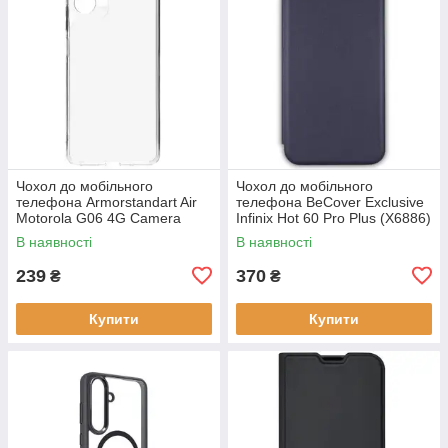
Чохол до мобільного
Чохол до мобільного
телефона Armorstandart Air
телефона BeCover Exclusive
Motorola G06 4G Camera
Infinix Hot 60 Pro Plus (X6886)
cover Clear (ARM89057)
Deep Blue (714717)
В наявності
В наявності
239
370
₴
₴
Купити
Купити