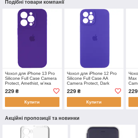
Подібні товари компанії
Чохол для iPhone 13 Pro
Чохол для iPhone 12 Pro
Чохо
Silicone Full Case Camera
Silicone Full Case AA
Max 
Protect, Amethist, м'яка
Camera Protect, Dark
Came
підкладка з мікрофібри
Purple, м'яка мікрофібра,
захи
229
229
229
₴
₴
захист камери
підк
Купити
Купити
Акційні пропозиції та новинки