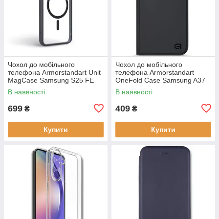
Чохол до мобільного
Чохол до мобільного
телефона Armorstandart Unit
телефона Armorstandart
MagCase Samsung S25 FE
OneFold Case Samsung A37
5G Black (ARM89156)
5G Black (ARM89718)
В наявності
В наявності
699
409
₴
₴
Купити
Купити