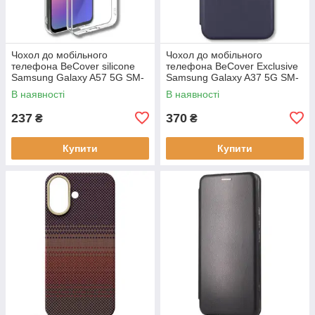
Чохол до мобільного
Чохол до мобільного
телефона BeCover silicone
телефона BeCover Exclusive
Samsung Galaxy A57 5G SM-
Samsung Galaxy A37 5G SM-
A576 Transparent (714858)
A376 Deep Blue (715019)
В наявності
В наявності
237
370
₴
₴
Купити
Купити