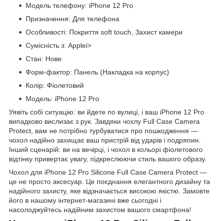
Модель телефону: iPhone 12 Pro
Призначення: Для телефона
Особливості: Покриття soft touch, Захист камери
Сумісність з: Applei>
Стан: Нове
Форм-фактор: Панель (Накладка на корпус)
Колір: Фіолетовий
Модель: iPhone 12 Pro
Уявіть собі ситуацію: ви йдете по вулиці, і ваш iPhone 12 Pro
випадково вислизає з рук. Завдяки чохлу Full Case Camera
Protect, вам не потрібно турбуватися про пошкодження —
чохол надійно захищає ваш пристрій від ударів і подряпин.
Інший сценарій: ви на вечірці, і чохол в кольорі фіолетового
відтінку привертає увагу, підкреслюючи стиль вашого образу.
Чохол для iPhone 12 Pro Silicone Full Case Camera Protect —
це не просто аксесуар. Це поєднання елегантного дизайну та
надійного захисту, яке відзначається високою якістю. Замовте
його в нашому інтернет-магазині вже сьогодні і
насолоджуйтесь надійним захистом вашого смартфона!