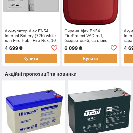
Акумулятор Ajax EN54
Сирена Ajax EN54
Акум
Internal Battery (72h) white
FireProtect VAD red,
Inter
для Fire Hub і Fire Rex, 10
бездротовий, світлове
гара
А•год, 7,4 В
оповіщення, гарантія 24
виро
4 699
6 099
4 6
₴
₴
міс
Купити
Купити
Акційні пропозиції та новинки