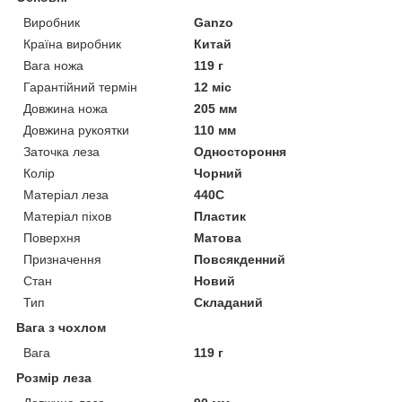
Виробник
Ganzo
Країна виробник
Китай
Вага ножа
119 г
Гарантійний термін
12 міс
Довжина ножа
205 мм
Довжина рукоятки
110 мм
Заточка леза
Одностороння
Колір
Чорний
Матеріал леза
440C
Матеріал піхов
Пластик
Поверхня
Матова
Призначення
Повсякденний
Стан
Новий
Тип
Складаний
Вага з чохлом
Вага
119 г
Розмір леза