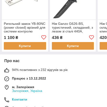
Ригельний замок YB-80NC
Ніж Ganzo G626-BS,
Ніж 
(power closed) врізний для
туристичний, складаний, з
скла
системи контролю
лезом зі сталі 440A,
клин
доступу, сила утримання
довжина 21,6 см, вага 127
повс
1 100
436
420
₴
₴
300 кг, нержавіюча сталь
г
вага
Купити
Купити
Про нас
94% позитивних з 232 відгуків за рік
Працює з 13.12.2022
м. Запоріжжя
Запоріжжя, Україна
Контакти