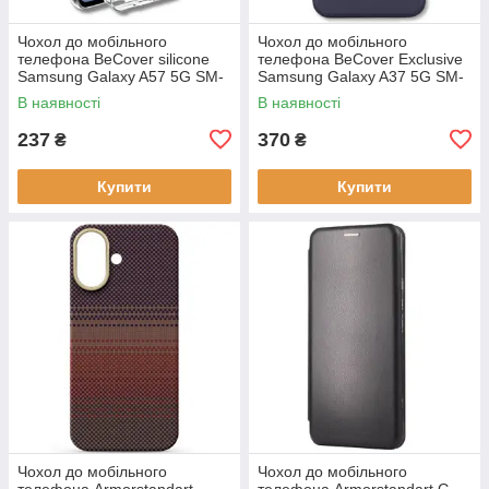
Чохол до мобільного
Чохол до мобільного
телефона BeCover silicone
телефона BeCover Exclusive
Samsung Galaxy A57 5G SM-
Samsung Galaxy A37 5G SM-
A576 Transparent (714858)
A376 Deep Blue (715019)
В наявності
В наявності
237
370
₴
₴
Купити
Купити
Чохол до мобільного
Чохол до мобільного
телефона Armorstandart
телефона Armorstandart G-