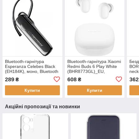
Bluetooth-гарнітура
Bluetooth-гарнітура Xiaomi
Безд
Esperanza Celebes Black
Redmi Buds 6 Play White
BOR
(EH184K), моно, Bluetooth
(BHR8773GL)_EU,
neck
v5.0, до 10 метрів, 6,5 г
Bluetooth 5.4, AI ENC, до
earp
289
608
362
₴
₴
36 годин роботи
Blue
робо
Купити
Купити
Акційні пропозиції та новинки