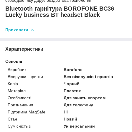
свободою, яку дарує бездротова технологія!
Bluetooth гарнітура BOROFONE BC36
Lucky business BT headset Black
Приховати
Характеристики
Основні
Виробник
Borofone
Візерунки і принти
Без візерунків і принтів
Колір
Чорний
Матеріал
Пластик
Особливості
Для занять спортом
Призначення
Для телефону
Підтримка MagSafe
Ні
Стан
Новий
Сумісність з
Універсальний