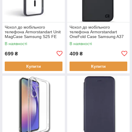
Чохол до мобільного
Чохол до мобільного
телефона Armorstandart Unit
телефона Armorstandart
MagCase Samsung S25 FE
OneFold Case Samsung A37
5G Black (ARM89156)
5G Black (ARM89718)
В наявності
В наявності
699
409
₴
₴
Купити
Купити