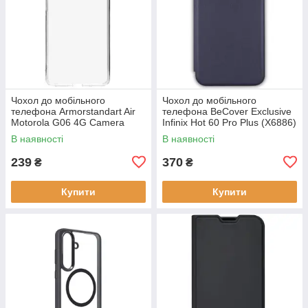
Чохол до мобільного
Чохол до мобільного
телефона Armorstandart Air
телефона BeCover Exclusive
Motorola G06 4G Camera
Infinix Hot 60 Pro Plus (X6886)
cover Clear (ARM89057)
Deep Blue (714717)
В наявності
В наявності
239
370
₴
₴
Купити
Купити