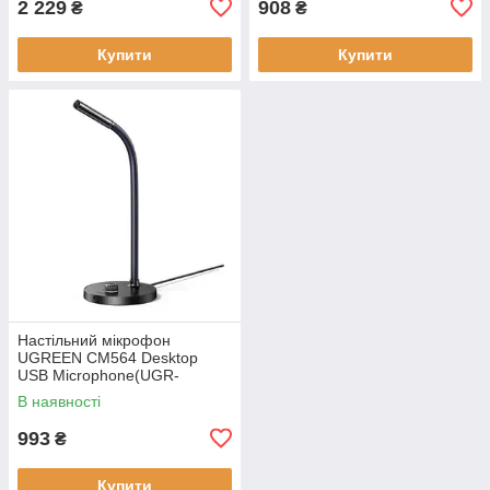
2 229
908
₴
₴
Купити
Купити
Настільний мікрофон
UGREEN CM564 Desktop
USB Microphone(UGR-
90416), Black
В наявності
993
₴
Купити