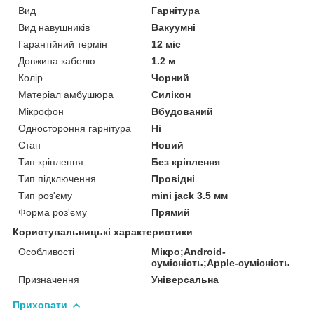
Вид
Гарнітура
Вид навушників
Вакуумні
Гарантійний термін
12 міс
Довжина кабелю
1.2 м
Колір
Чорний
Матеріал амбушюра
Силікон
Мікрофон
Вбудований
Одностороння гарнітура
Ні
Стан
Новий
Тип кріплення
Без кріплення
Тип підключення
Провідні
Тип роз'єму
mini jack 3.5 мм
Форма роз'єму
Прямий
Користувальницькі характеристики
Особливості
Мікро;Android-
сумісність;Apple-сумісність
Призначення
Універсальна
Приховати