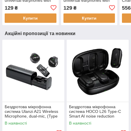
universal earphones with
universal earphones with
Char
microphone White, 3.5 мм,
microphone Black,
head
129
129
556
₴
₴
вакуумні, 1.2 м
вакуумні, 3.5 мм
мікр
Купити
Купити
Акційні пропозиції та новинки
Бездротова мікрофонна
Бездротова мікрофонна
система Ulanzi A21 Wireless
система HOCO L26 Type-C
Microphone, dual-mic, (Type
Smart AI noise reduction
C) Black
wireless microphone Black
В наявності
В наявності