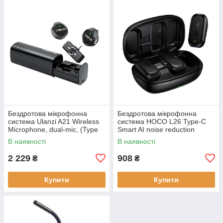
Бездротова мікрофонна
Бездротова мікрофонна
система Ulanzi A21 Wireless
система HOCO L26 Type-C
Microphone, dual-mic, (Type
Smart AI noise reduction
C) Black
wireless microphone Black
В наявності
В наявності
2 229
908
₴
₴
Купити
Купити