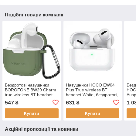
Подібні товари компанії
Бездротові навушники
Навушники HOCO EW04
Безд
BOROFONE BW29 Charm
Plus True wireless BT
HOC
true wireless BT headset
headset White, бездротові,
Ausp
Forest Green, 200mAh,
з мікрофоном, вакуумні,
redu
547
631
1 0
₴
₴
Bluetooth 5.3
300 mAh
Silv
робо
Купити
Купити
Акційні пропозиції та новинки