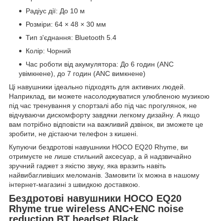
Радіус дії: До 10 м
Розміри: 64 × 48 × 30 мм
Тип з'єднання: Bluetooth 5.4
Колір: Чорний
Час роботи від акумулятора: До 6 годин (ANC
увімкнене), до 7 годин (ANC вимкнене)
Ці навушники ідеально підходять для активних людей.
Наприклад, ви можете насолоджуватися улюбленою музикою
під час тренування у спортзалі або під час прогулянок, не
відчуваючи дискомфорту завдяки легкому дизайну. А якщо
вам потрібно відповісти на важливий дзвінок, ви зможете це
зробити, не дістаючи телефон з кишені.
Купуючи бездротові навушники HOCO EQ20 Rhyme, ви
отримуєте не лише стильний аксесуар, а й надзвичайно
зручний гаджет з якістю звуку, яка вразить навіть
найвибагливіших меломанів. Замовити їх можна в нашому
інтернет-магазині з швидкою доставкою.
Бездротові навушники HOCO EQ20
Rhyme true wireless ANC+ENC noise
reduction BT headset Black