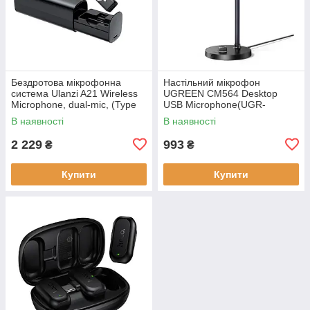
Бездротова мікрофонна
Настільний мікрофон
система Ulanzi A21 Wireless
UGREEN CM564 Desktop
Microphone, dual-mic, (Type
USB Microphone(UGR-
C) Black
90416), Black
В наявності
В наявності
2 229
993
₴
₴
Купити
Купити