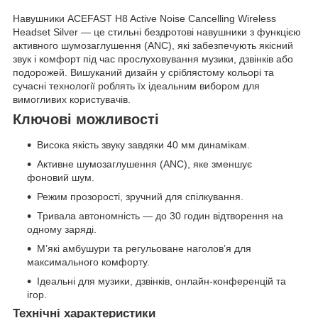
Навушники ACEFAST H8 Active Noise Cancelling Wireless
Headset Silver — це стильні бездротові навушники з функцією
активного шумозаглушення (ANC), які забезпечують якісний
звук і комфорт під час прослуховування музики, дзвінків або
подорожей. Вишуканий дизайн у сріблястому кольорі та
сучасні технології роблять їх ідеальним вибором для
вимогливих користувачів.
Ключові можливості
Висока якість звуку завдяки 40 мм динамікам.
Активне шумозаглушення (ANC), яке зменшує
фоновий шум.
Режим прозорості, зручний для спілкування.
Тривала автономність — до 30 годин відтворення на
одному заряді.
М’які амбушури та регульоване наголов’я для
максимального комфорту.
Ідеальні для музики, дзвінків, онлайн-конференцій та
ігор.
Технічні характеристики