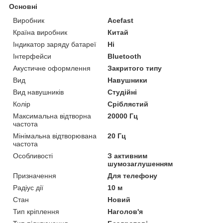
Основні
Виробник
Acefast
Країна виробник
Китай
Індикатор заряду батареї
Ні
Інтерфейси
Bluetooth
Акустичне оформлення
Закритого типу
Вид
Навушники
Вид навушників
Студійні
Колір
Сріблястий
Максимальна відтворна
20000 Гц
частота
Мінімальна відтворювана
20 Гц
частота
Особливості
З активним
шумозаглушенням
Призначення
Для телефону
Радіус дії
10 м
Стан
Новий
Тип кріплення
Наголов'я