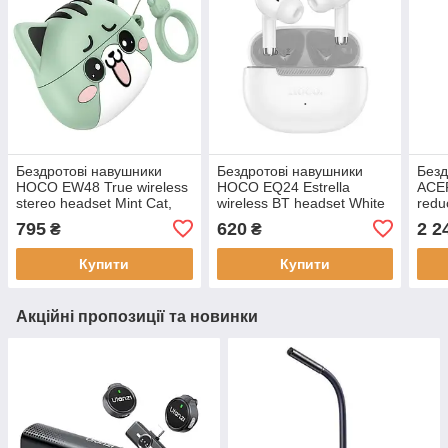
Бездротові навушники
Бездротові навушники
Безд
HOCO EW48 True wireless
HOCO EQ24 Estrella
ACEF
stereo headset Mint Cat,
wireless BT headset White
redu
Bluetooth 5.3, до 4 годин
Star, 7 годин роботи,
Pearl
795
620
2 2
₴
₴
роботи
Bluetooth 5.4
55 г
Купити
Купити
Акційні пропозиції та новинки