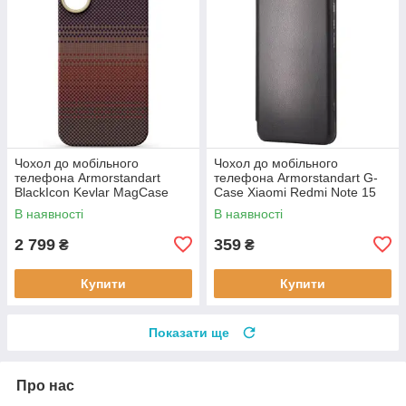
Чохол до мобільного
Чохол до мобільного
телефона Armorstandart
телефона Armorstandart G-
BlackIcon Kevlar MagCase
Case Xiaomi Redmi Note 15
Apple iPhone 17 Sunset
4G Black (ARM89695)
В наявності
В наявності
(ARM90153)
2 799
359
₴
₴
Купити
Купити
Показати ще
Про нас