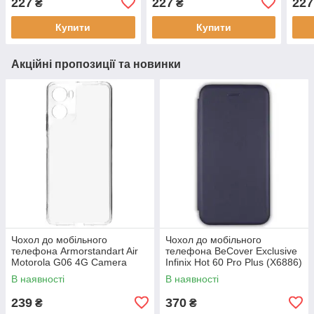
227
227
227
₴
₴
силікон, мікрофібра
силікон, мікрофібра
силі
Купити
Купити
Акційні пропозиції та новинки
Чохол до мобільного
Чохол до мобільного
телефона Armorstandart Air
телефона BeCover Exclusive
Motorola G06 4G Camera
Infinix Hot 60 Pro Plus (X6886)
cover Clear (ARM89057)
Deep Blue (714717)
В наявності
В наявності
239
370
₴
₴