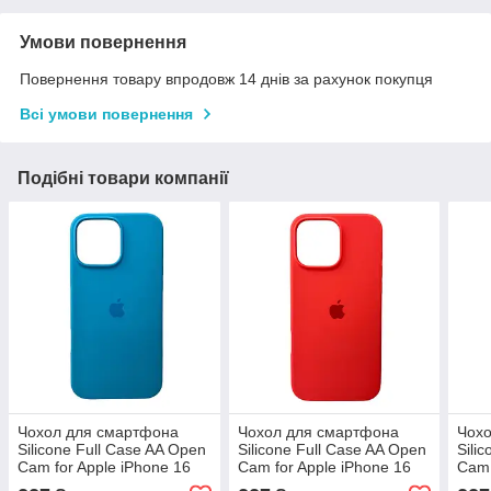
Умови повернення
Повернення товару впродовж 14 днів за рахунок покупця
Всі умови повернення
Подібні товари компанії
Чохол для смартфона
Чохол для смартфона
Чох
Silicone Full Case AA Open
Silicone Full Case AA Open
Sili
Cam for Apple iPhone 16
Cam for Apple iPhone 16
Cam 
Pro Max 38,Surf Blue,
Pro Max 18,Peach,
Pro 