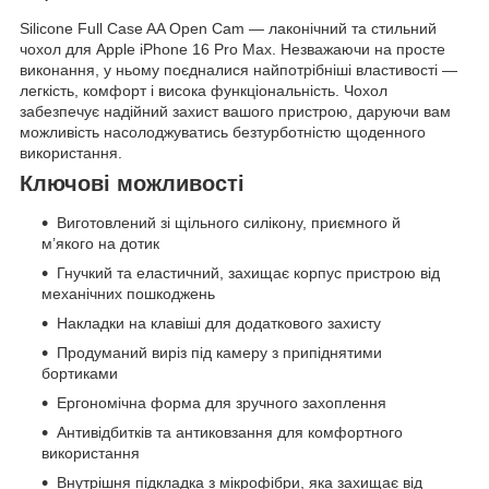
Silicone Full Case AA Open Cam — лаконічний та стильний
чохол для Apple iPhone 16 Pro Max. Незважаючи на просте
виконання, у ньому поєдналися найпотрібніші властивості —
легкість, комфорт і висока функціональність. Чохол
забезпечує надійний захист вашого пристрою, даруючи вам
можливість насолоджуватись безтурботністю щоденного
використання.
Ключові можливості
Виготовлений зі щільного силікону, приємного й
м’якого на дотик
Гнучкий та еластичний, захищає корпус пристрою від
механічних пошкоджень
Накладки на клавіші для додаткового захисту
Продуманий виріз під камеру з припіднятими
бортиками
Ергономічна форма для зручного захоплення
Антивідбитків та антиковзання для комфортного
використання
Внутрішня підкладка з мікрофібри, яка захищає від