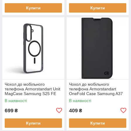
Купити
Купити
Чохол до мобільного
Чохол до мобільного
телефона Armorstandart Unit
телефона Armorstandart
MagCase Samsung S25 FE
OneFold Case Samsung A37
5G Black (ARM89156)
5G Black (ARM89718)
В наявності
В наявності
699
409
₴
₴
Купити
Купити