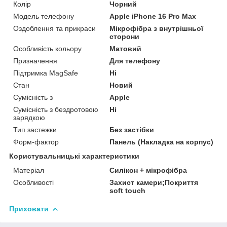
Колір
Чорний
Модель телефону
Apple iPhone 16 Pro Max
Оздоблення та прикраси
Мікрофібра з внутрішньої
сторони
Особливість кольору
Матовий
Призначення
Для телефону
Підтримка MagSafe
Ні
Стан
Новий
Сумісність з
Apple
Сумісність з бездротовою
Ні
зарядкою
Тип застежки
Без застібки
Форм-фактор
Панель (Накладка на корпус)
Користувальницькі характеристики
Матеріал
Силікон + мікрофібра
Особливості
Захист камери;Покриття
soft touch
Приховати