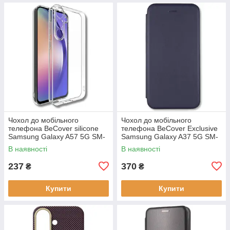
Чохол до мобільного
Чохол до мобільного
телефона BeCover silicone
телефона BeCover Exclusive
Samsung Galaxy A57 5G SM-
Samsung Galaxy A37 5G SM-
A576 Transparent (714858)
A376 Deep Blue (715019)
В наявності
В наявності
237
370
₴
₴
Купити
Купити