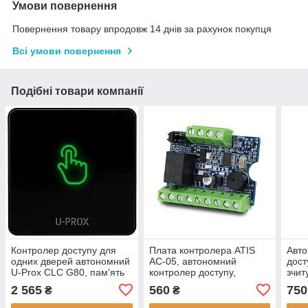
Умови повернення
Повернення товару впродовж 14 днів за рахунок покупця
Всі умови повернення
Подібні товари компанії
Контролер доступу для
Плата контролера ATIS
Авто
одних дверей автономний
AC-05, автономний
дост
U-Prox CLC G80, пам'ять
контролер доступу,
зчит
на 500 ідентифікаторів,
Wiegand 26-42,
VSA-
2 565
560
750
₴
₴
12В
DC12V±20%
2000