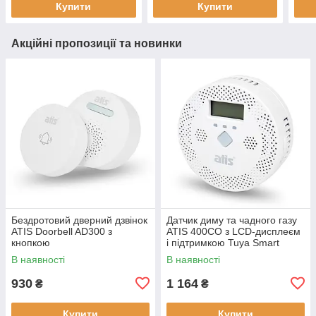
Купити
Купити
Акційні пропозиції та новинки
Бездротовий дверний дзвінок
Датчик диму та чадного газу
ATIS Doorbell AD300 з
ATIS 400CO з LCD-дисплеєм
кнопкою
і підтримкою Tuya Smart
В наявності
В наявності
930
1 164
₴
₴
Купити
Купити