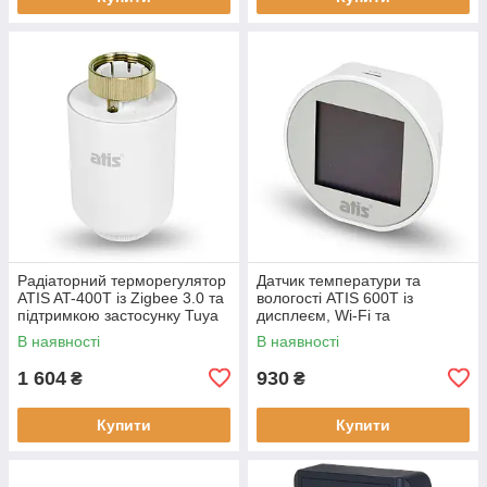
Радіаторний терморегулятор
Датчик температури та
ATIS AT-400T із Zigbee 3.0 та
вологості ATIS 600T із
підтримкою застосунку Tuya
дисплеєм, Wi-Fi та
Smart
підтримкою Tuya Smart
В наявності
В наявності
1 604
930
₴
₴
Купити
Купити