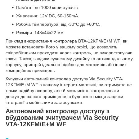
Пам'ять: до 1000 користувачів.
Живлення: 12V DC, 60-150mA.
Робоча температура: від -30°С до +60°С.
Розміри: 148х44х22 мм.
Приклад використання контролера ВTA-12KFM/E+M WF: ви
можете встановити його у вашому офісі, що дозволить
співробітникам проходити через контроль, не використовуючи
ключі. Також, завдяки сучасному дизайну та антивандальному
корпусу, пристрій ідеально підійде для магазинів або інших
комерційних приміщень.
Купуючи автономний контролер доступу Via Security VTA-
12KFM/E+M WF в нашому інтернет-магазині, ви отримуєте не
тільки надійну охорону, але й можливість контролювати
доступ до вашого приміщення з будь-якого місця завдяки
інтеграції з мобільними застосунками.
Автономний контролер доступу з
вбудованим зчитувачем Via Security
VTA-12KFM/E+M WF