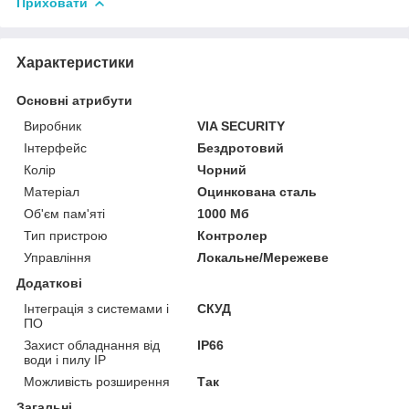
Приховати
Характеристики
Основні атрибути
Виробник
VIA SECURITY
Інтерфейс
Бездротовий
Колір
Чорний
Матеріал
Оцинкована сталь
Об'єм пам'яті
1000 Мб
Тип пристрою
Контролер
Управління
Локальне/Мережеве
Додаткові
Інтеграція з системами і
СКУД
ПО
Захист обладнання від
IP66
води і пилу IP
Можливість розширення
Так
Загальні