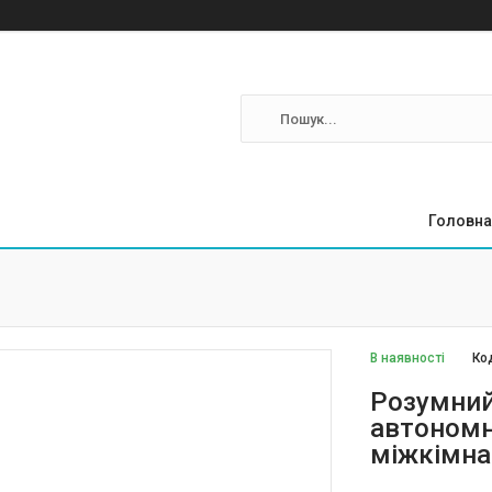
Головна
В наявності
Ко
Розумний
автономни
міжкімна