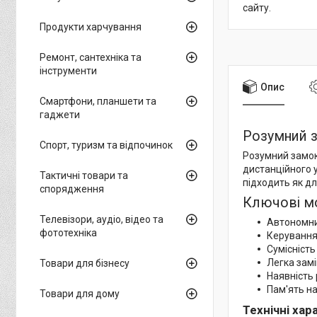
сайту.
Продукти харчування
Ремонт, сантехніка та
інструменти
Опис
Смартфони, планшети та
гаджети
Розумний 
Спорт, туризм та відпочинок
Розумний замок
дистанційного у
Тактичні товари та
підходить як дл
спорядження
Ключові м
Телевізори, аудіо, відео та
Автономни
фототехніка
Керування 
Сумісність
Легка замі
Товари для бізнесу
Наявність 
Пам'ять на
Товари для дому
Технічні ха