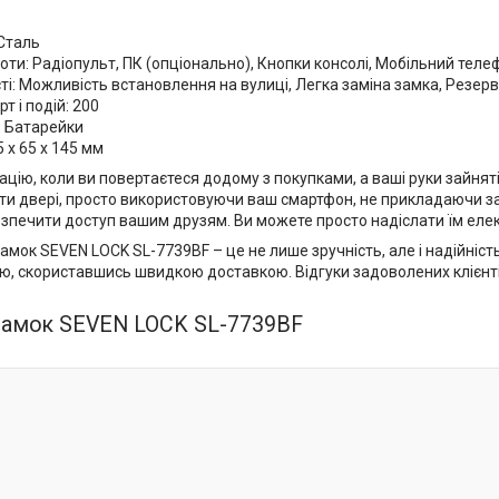
 Сталь
ти: Радіопульт, ПК (опціонально), Кнопки консолі, Мобільний теле
і: Можливість встановлення на вулиці, Легка заміна замка, Резер
т і подій: 200
 Батарейки
5 х 65 х 145 мм
уацію, коли ви повертаєтеся додому з покупками, а ваші руки зайн
ти двері, просто використовуючи ваш смартфон, не прикладаючи зай
езпечити доступ вашим друзям. Ви можете просто надіслати їм еле
мок SEVEN LOCK SL-7739BF – це не лише зручність, але і надійніст
ю, скориставшись швидкою доставкою. Відгуки задоволених клієнті
замок SEVEN LOCK SL-7739BF