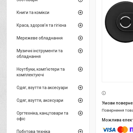
Книги та комікси
Краса, здоров’я та гігієна
Мережеве обладнання
Музичні інструменти та
обладнання
Ноутбуки, комп’ютери та
комплектуючі
Одяг, взуття та аксесуари
Одяг, взуття, аксесуари
повернення тов
Оргтехніка, канцтовари та
офіс
Побутова техніка