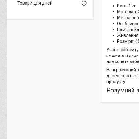
Товари для дітей
Вага: 1 кг
Матеріал:
Метод робо
Особливост
Пам'ять кар
Живлення:
Розміри: 6
Уявіть собі сит
зможете відкри
але хочете заб
Наш розумний за
доступною ціно
продукту.
Розумний 