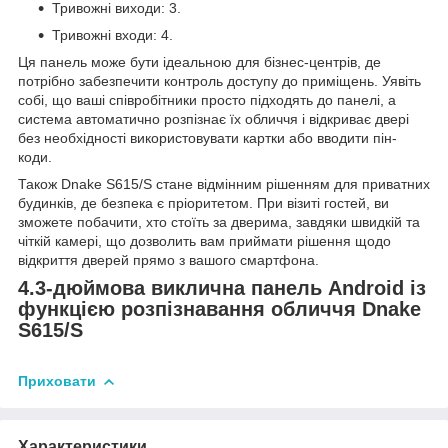
Тривожні виходи: 3.
Тривожні входи: 4.
Ця панель може бути ідеальною для бізнес-центрів, де
потрібно забезпечити контроль доступу до приміщень. Уявіть
собі, що ваші співробітники просто підходять до панелі, а
система автоматично розпізнає їх обличчя і відкриває двері
без необхідності використовувати картки або вводити пін-
коди.
Також Dnake S615/S стане відмінним рішенням для приватних
будинків, де безпека є пріоритетом. При візиті гостей, ви
зможете побачити, хто стоїть за дверима, завдяки швидкій та
чіткій камері, що дозволить вам приймати рішення щодо
відкриття дверей прямо з вашого смартфона.
4.3-дюймова виклична панель Android із
функцією розпізнавання обличчя Dnake
S615/S
Приховати
Характеристики