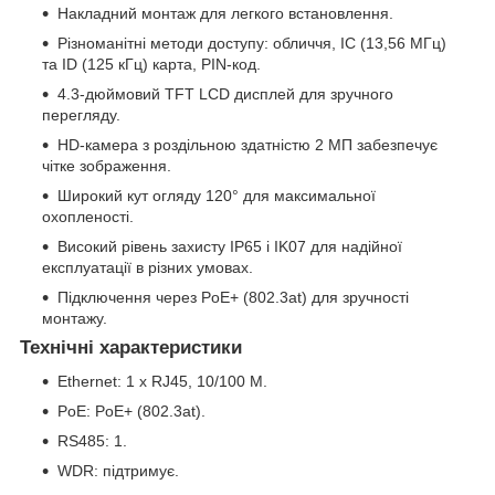
Накладний монтаж для легкого встановлення.
Різноманітні методи доступу: обличчя, IC (13,56 МГц)
та ID (125 кГц) карта, PIN-код.
4.3-дюймовий TFT LCD дисплей для зручного
перегляду.
HD-камера з роздільною здатністю 2 МП забезпечує
чітке зображення.
Широкий кут огляду 120° для максимальної
охопленості.
Високий рівень захисту IP65 і IK07 для надійної
експлуатації в різних умовах.
Підключення через PoE+ (802.3at) для зручності
монтажу.
Технічні характеристики
Ethernet: 1 x RJ45, 10/100 M.
PoE: PoE+ (802.3at).
RS485: 1.
WDR: підтримує.