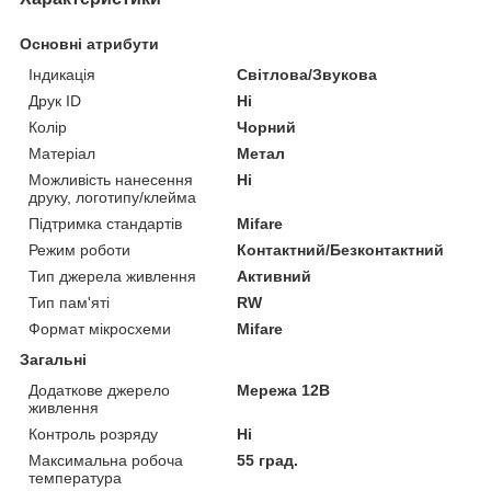
Основні атрибути
Індикація
Світлова/Звукова
Друк ID
Ні
Колір
Чорний
Матеріал
Метал
Можливість нанесення
Ні
друку, логотипу/клейма
Підтримка стандартів
Mifare
Режим роботи
Контактний/Безконтактний
Тип джерела живлення
Активний
Тип пам'яті
RW
Формат мікросхеми
Mifare
Загальні
Додаткове джерело
Мережа 12В
живлення
Контроль розряду
Ні
Максимальна робоча
55 град.
температура