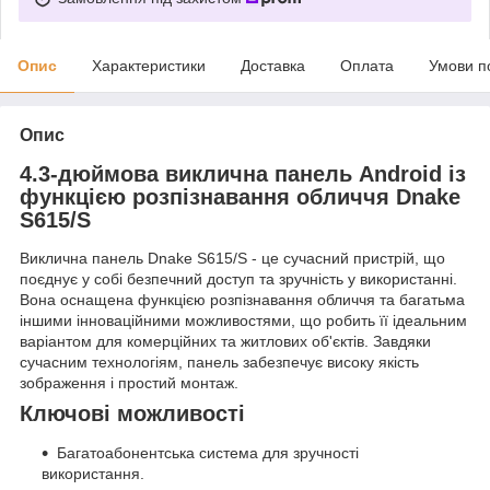
Опис
Характеристики
Доставка
Оплата
Умови п
Опис
4.3-дюймова виклична панель Android із
функцією розпізнавання обличчя Dnake
S615/S
Виклична панель Dnake S615/S - це сучасний пристрій, що
поєднує у собі безпечний доступ та зручність у використанні.
Вона оснащена функцією розпізнавання обличчя та багатьма
іншими інноваційними можливостями, що робить її ідеальним
варіантом для комерційних та житлових об'єктів. Завдяки
сучасним технологіям, панель забезпечує високу якість
зображення і простий монтаж.
Ключові можливості
Багатоабонентська система для зручності
використання.