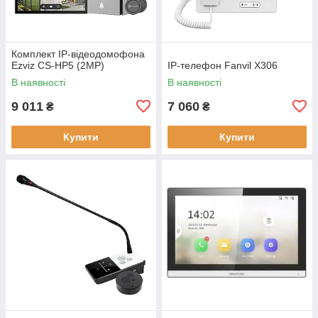
Комплект IP-відеодомофона
Ezviz CS-HP5 (2MP)
IP-телефон Fanvil X306
В наявності
В наявності
9 011
7 060
₴
₴
Купити
Купити