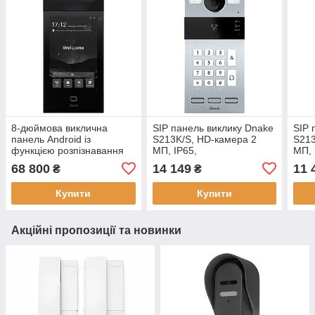
8-дюймова виклична
SIP панель виклику Dnake
SIP 
панель Android із
S213K/S, HD-камера 2
S213
функцією розпізнавання
МП, IP65,
МП, 
обличчя Dnake S617, IP65,
багатоабонентська,
монт
68 800
14 149
11 
₴
₴
2 МП камери
накладний монтаж
Купити
Купити
Акційні пропозиції та новинки