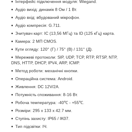
Інтерфейс підключення модуля: Wiegand.
Аудіо вихід: динамік 8 Ом / 1 Вт.
Аудіо вхід: вбудований мікрофон.
Аудіо компресія: G.711.
Зчитувач карт: IC (13,56 МГц) та ID (125 кГц) карта.
Камера: 2 МП CMOS.
Кути огляду: 120° (Г) / 75° (В) / 131° (Д).
Мережеві протоколи: SIP, UDP, TCP, RTP, RTSP, NTP,
DNS, HTTP, DHCP, IPV4, ARP, ICMP.
Метод роботи: механічні кнопки.
Операційна система: Android.
Живлення: DC 12V/2A.
Потужність споживання: 8-16 Вт.
Робоча температура: -40℃ - +55℃.
Розміри: 295 x 133 x 42.7 мм.
Ступінь захисту: IP65 / IK07.
Тип підсвітки: ІЧ.