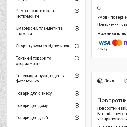
Ремонт, сантехніка та
інструменти
повернення тов
Смартфони, планшети та
гаджети
Спорт, туризм та відпочинок
сайту.
Тактичні товари та
спорядження
Телевізори, аудіо, відео та
Опис
фототехніка
Товари для бізнесу
Поворотний
Товари для дому
Поворотний вим
Він забезпечує 
Товари для дітей
чотириполюсній 