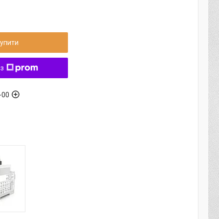
упити
 з
-00