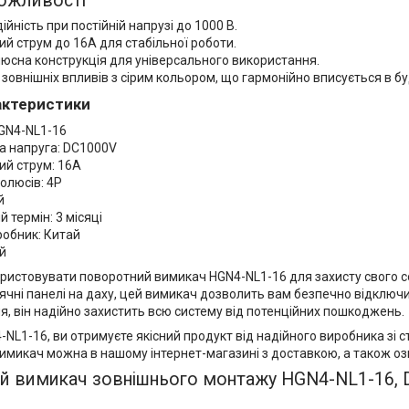
ожливості
ійність при постійній напрузі до 1000 В.
й струм до 16A для стабільної роботи.
юсна конструкція для універсального використання.
 зовнішніх впливів з сірим кольором, що гармонійно вписується в бу
рактеристики
GN4-NL1-16
а напруга: DC1000V
ий струм: 16A
полюсів: 4P
й
й термін: 3 місяці
робник: Китай
й
ристовувати поворотний вимикач HGN4-NL1-16 для захисту свого с
ячні панелі на даху, цей вимикач дозволить вам безпечно відключ
, він надійно захистить всю систему від потенційних пошкоджень.
NL1-16, ви отримуєте якісний продукт від надійного виробника зі 
имикач можна в нашому інтернет-магазині з доставкою, а також озн
 вимикач зовнішнього монтажу HGN4-NL1-16, DC