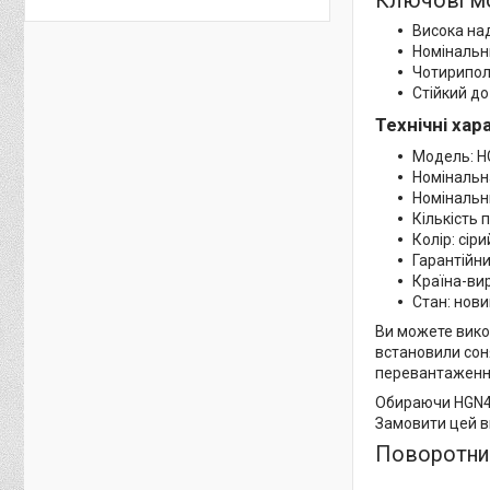
Ключові м
Висока над
Номінальни
Чотирипол
Стійкий до
Технічні ха
Модель: H
Номінальн
Номінальн
Кількість 
Колір: сіри
Гарантійни
Країна-ви
Стан: нови
Ви можете вико
встановили сон
перевантаження
Обираючи HGN4-
Замовити цей в
Поворотний