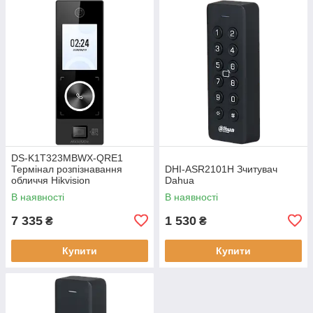
DS-K1T323MBWX-QRE1
Термінал розпізнавання
DHI-ASR2101H Зчитувач
обличчя Hikvision
Dahua
В наявності
В наявності
7 335
1 530
₴
₴
Купити
Купити