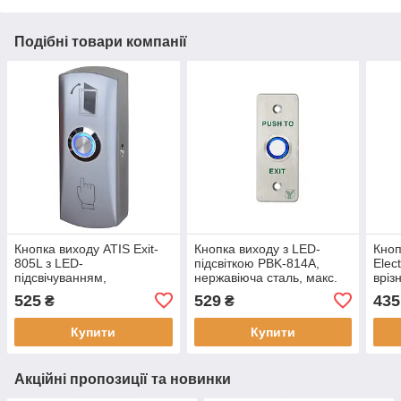
Подібні товари компанії
Кнопка виходу ATIS Exit-
Кнопка виходу з LED-
Кноп
805L з LED-
підсвіткою PBK-814A,
Elec
підсвічуванням,
нержавіюча сталь, макс.
вріз
нержавіюча, живлення DC
напруга 36В / 3А, розміри
3A, 
525
529
435
₴
₴
9-24 В, 83х32х25 мм
90х35х31мм
Купити
Купити
Акційні пропозиції та новинки