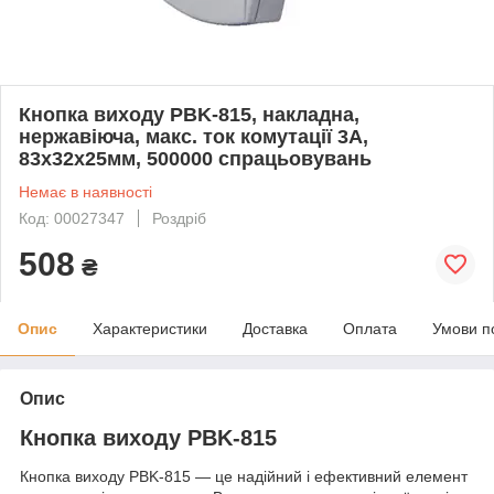
Кнопка виходу PBK-815, накладна,
нержавіюча, макс. ток комутації 3А,
83х32х25мм, 500000 спрацьовувань
Немає в наявності
Код: 00027347
Роздріб
508
₴
Опис
Характеристики
Доставка
Оплата
Умови п
Опис
Кнопка виходу PBK-815
Кнопка виходу PBK-815 — це надійний і ефективний елемент