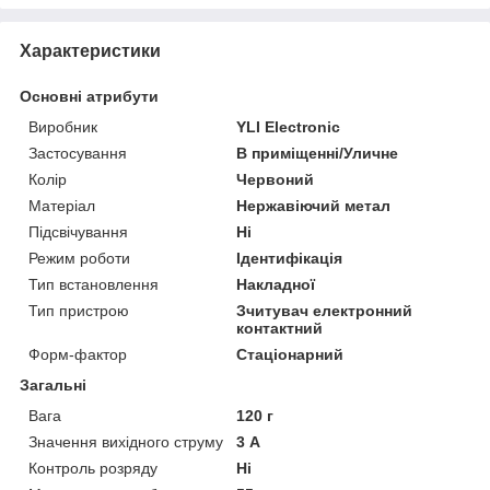
Характеристики
Основні атрибути
Виробник
YLI Electronic
Застосування
В приміщенні/Уличне
Колір
Червоний
Матеріал
Нержавіючий метал
Підсвічування
Ні
Режим роботи
Ідентифікація
Тип встановлення
Накладної
Тип пристрою
Зчитувач електронний
контактний
Форм-фактор
Стаціонарний
Загальні
Вага
120 г
Значення вихідного струму
3 А
Контроль розряду
Ні