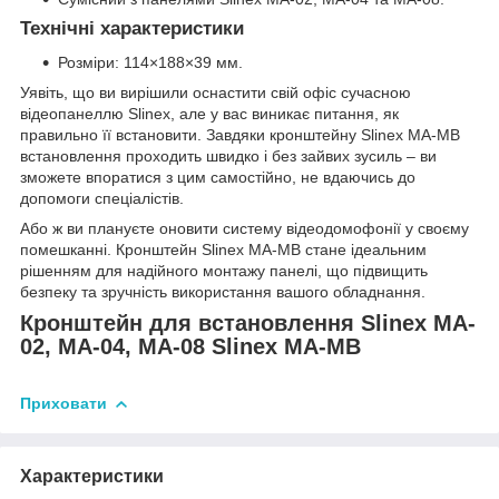
Технічні характеристики
Розміри: 114×188×39 мм.
Уявіть, що ви вирішили оснастити свій офіс сучасною
відеопанеллю Slinex, але у вас виникає питання, як
правильно її встановити. Завдяки кронштейну Slinex MA-MB
встановлення проходить швидко і без зайвих зусиль – ви
зможете впоратися з цим самостійно, не вдаючись до
допомоги спеціалістів.
Або ж ви плануєте оновити систему відеодомофонії у своєму
помешканні. Кронштейн Slinex MA-MB стане ідеальним
рішенням для надійного монтажу панелі, що підвищить
безпеку та зручність використання вашого обладнання.
Кронштейн для встановлення Slinex MA-
02, MA-04, MA-08 Slinex MA-MB
Приховати
Характеристики