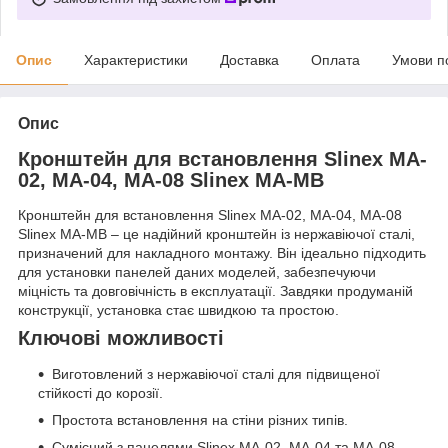
Опис
Характеристики
Доставка
Оплата
Умови п
Опис
Кронштейн для встановлення Slinex MA-
02, MA-04, MA-08 Slinex MA-MB
Кронштейн для встановлення Slinex MA-02, MA-04, MA-08
Slinex MA-MB – це надійний кронштейн із нержавіючої сталі,
призначений для накладного монтажу. Він ідеально підходить
для установки панелей даних моделей, забезпечуючи
міцність та довговічність в експлуатації. Завдяки продуманій
конструкції, установка стає швидкою та простою.
Ключові можливості
Виготовлений з нержавіючої сталі для підвищеної
стійкості до корозії.
Простота встановлення на стіни різних типів.
Сумісний з панелями Slinex MA-02, MA-04 та MA-08.