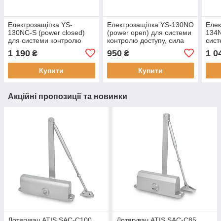
Електрозащіпка YS-
Електрозащіпка YS-130NO
Елек
130NC-S (power closed)
(power open) для системи
134N
для системи контролю
контролю доступу, сила
сист
доступу, з силою
утримання до 500 кг
дост
1 190
950
1 0
₴
₴
утримання 500 кг,
до 3
живлення DC12V
DC1
Купити
Купити
Акційні пропозиції та новинки
Дотягувач ATIS SAC-C100
Дотягувач ATIS SAC-C85