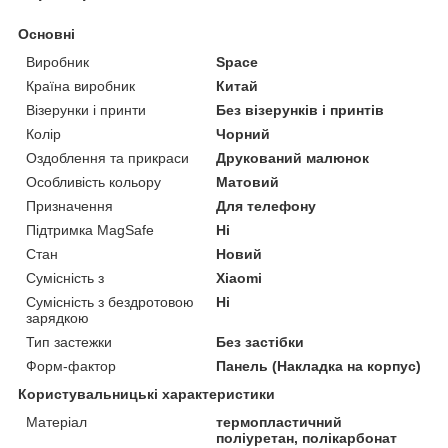
Основні
Виробник
Space
Країна виробник
Китай
Візерунки і принти
Без візерунків і принтів
Колір
Чорний
Оздоблення та прикраси
Друкований малюнок
Особливість кольору
Матовий
Призначення
Для телефону
Підтримка MagSafe
Ні
Стан
Новий
Сумісність з
Xiaomi
Сумісність з бездротовою
Ні
зарядкою
Тип застежки
Без застібки
Форм-фактор
Панель (Накладка на корпус)
Користувальницькі характеристики
Матеріал
термопластичний
поліуретан, полікарбонат