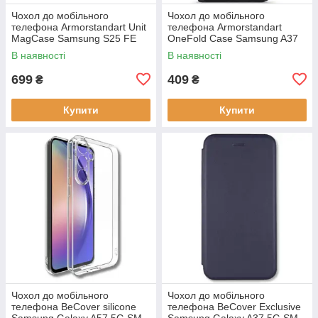
Чохол до мобільного
Чохол до мобільного
телефона Armorstandart Unit
телефона Armorstandart
MagCase Samsung S25 FE
OneFold Case Samsung A37
5G Black (ARM89156)
5G Black (ARM89718)
В наявності
В наявності
699
409
₴
₴
Купити
Купити
Чохол до мобільного
Чохол до мобільного
телефона BeCover silicone
телефона BeCover Exclusive
Samsung Galaxy A57 5G SM-
Samsung Galaxy A37 5G SM-