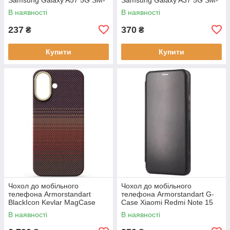
A576 Transparent (714858)
A376 Deep Blue (715019)
В наявності
В наявності
237
370
₴
₴
Купити
Купити
Чохол до мобільного
Чохол до мобільного
телефона Armorstandart
телефона Armorstandart G-
BlackIcon Kevlar MagCase
Case Xiaomi Redmi Note 15
Apple iPhone 17 Sunset
4G Black (ARM89695)
В наявності
В наявності
(ARM90153)