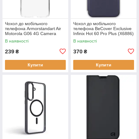
Чохол до мобільного
Чохол до мобільного
телефона Armorstandart Air
телефона BeCover Exclusive
Motorola G06 4G Camera
Infinix Hot 60 Pro Plus (X6886)
cover Clear (ARM89057)
Deep Blue (714717)
В наявності
В наявності
239
370
₴
₴
Купити
Купити