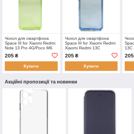
Чохол для смартфона
Чохол для смартфона
Чох
Space III for Xiaomi Redmi
Space III for Xiaomi Redmi
Spac
Note 13 Pro 4G/Poco M6
Xiaomi Redmi 13C
13C 
Pro 4G Green,
4G/Poco C65 Peak Blue,
прот
205
205
205
₴
₴
протиударний,
протиударний,
тер
термопластичний
термопластичний
полі
Купити
Купити
поліуретан
поліуретан
Акційні пропозиції та новинки