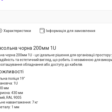
Характеристики
Інформація для замовлення
нсольна чорна 200мм 1U
на чорна 200мм 1U - це ідеальне рішення для організації простору
адійність та естетичний вигляд, що робить її незамінною для вико
розташування обладнання або доступу до кабелів.
ожливості
льна поліця 19"
ановча: 1U
00 мм
рисна: 430 мм
ний, RAL 9005
не навантаження: 7 кг
еталу: 1 мм