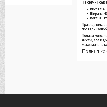
Технічні ха
Висота: 43
Ширина: 4
Вага: 0,8 к
Приклад викорис
порядок і запоб
Полиця консоль
якістю, але й д
максимально к
Полиця ко