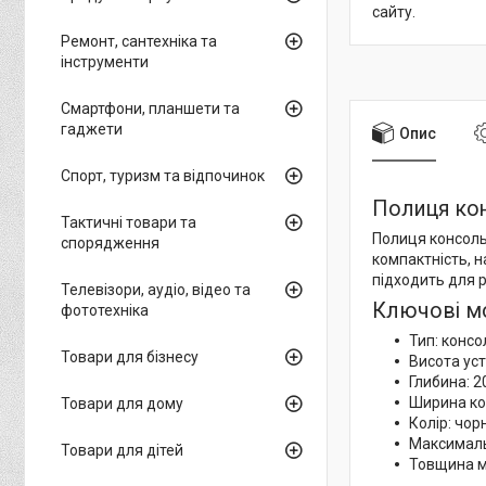
сайту.
Ремонт, сантехніка та
інструменти
Смартфони, планшети та
гаджети
Опис
Спорт, туризм та відпочинок
Полиця ко
Тактичні товари та
Полиця консоль
спорядження
компактність, н
підходить для 
Телевізори, аудіо, відео та
Ключові м
фототехніка
Тип: консо
Товари для бізнесу
Висота уст
Глибина: 2
Ширина ко
Товари для дому
Колір: чор
Максималь
Товари для дітей
Товщина м