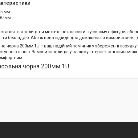
рактеристики
,5 мм
80 мм
г
тання цієї полиці: ви можете встановити її у своєму офісі для збе
ігти безладдю. Або ж вона підійде для домашнього використання, д
на чорна 200мм 1U – ваш надійний помічник у збереженні порядку т
оступною ціною. Замовити полицю у нашому інтернет-магазині можна
омфортним.
нсольна чорна 200мм 1U